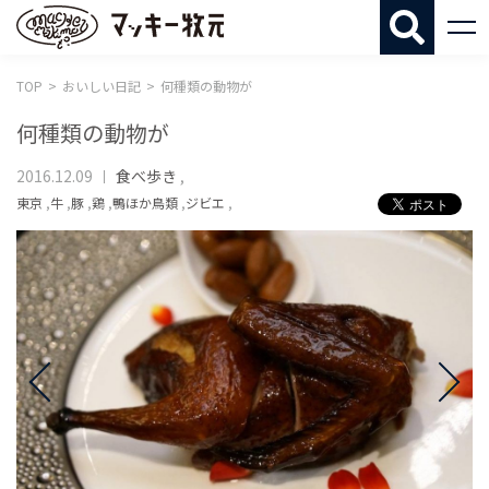
マッキー牧
TOP
おいしい日記
何種類の動物が
何種類の動物が
2016.12.09
食べ歩き
,
東京
,
牛
,
豚
,
鶏
,
鴨ほか鳥類
,
ジビエ
,