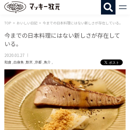
マッキー牧
TOP
おいしい日記
今までの日本料理にはない新しさが存在している。
今までの日本料理にはない新しさが存在して
いる。
2020.01.27
和食
,
白身魚
,
割烹
,
京都
,
魚介
,