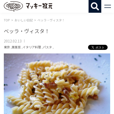
マッキー牧
TOP
おいしい日記
べッラ・ヴィスタ！
べッラ・ヴィスタ！
2012.02.13
東京
,
葉茎菜
,
イタリア料理
,
パスタ
,