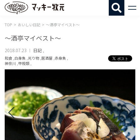
マッキー牧
TOP
おいしい日記
〜酒亭マイベスト〜
〜酒亭マイベスト〜
2018.07.23
日記
,
和食
,
白身魚
,
光り物
,
居酒屋
,
赤身魚
,
神奈川
,
甲殻類
,