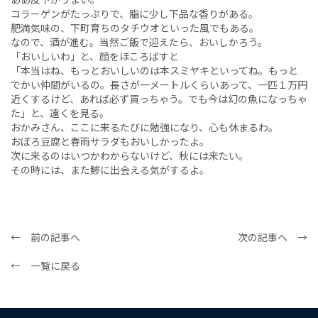
コラーゲンがたっぷりで、脂に少し下品な香りがある。
肥満気味の、下町育ちのタチウオといった風でもある。
なので、酒が進む。当然ご飯で迎えたら、おいしかろう。
「おいしいわ」と、顔をほころばすと
「本当はね、もっとおいしいのは本スミヤキといってね。もっと
でかい仲間がいるの。長さが一メートルくらいあって、一匹１万円
近くするけど、あれば必ず買っちゃう。でも今は幻の魚になっちゃ
た」と、遠くを見る。
おかみさん、ここに来るたびに勉強になり、心も休まるわ。
おぼろ豆腐と春雨サラダもおいしかったよ。
次に来るのはいつかわからないけど、秋には来たい。
その時には、また鯵に出会える気がするよ。
← 前の記事へ
次の記事へ →
← 一覧に戻る