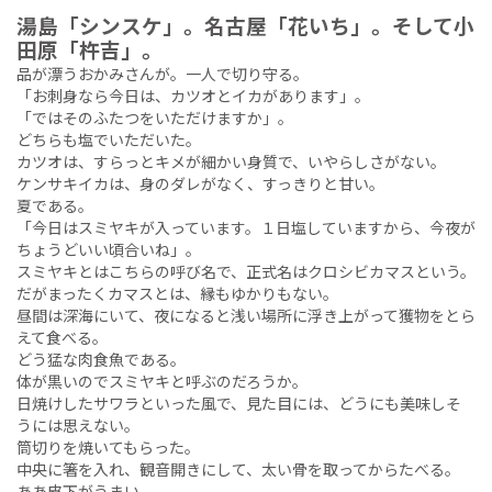
湯島「シンスケ」。名古屋「花いち」。そして小
田原「杵吉」。
品が漂うおかみさんが。一人で切り守る。
「お刺身なら今日は、カツオとイカがあります」。
「ではそのふたつをいただけますか」。
どちらも塩でいただいた。
カツオは、すらっとキメが細かい身質で、いやらしさがない。
ケンサキイカは、身のダレがなく、すっきりと甘い。
夏である。
「今日はスミヤキが入っています。１日塩していますから、今夜が
ちょうどいい頃合いね」。
スミヤキとはこちらの呼び名で、正式名はクロシビカマスという。
だがまったくカマスとは、縁もゆかりもない。
昼間は深海にいて、夜になると浅い場所に浮き上がって獲物をとら
えて食べる。
どう猛な肉食魚である。
体が黒いのでスミヤキと呼ぶのだろうか。
日焼けしたサワラといった風で、見た目には、どうにも美味しそ
うには思えない。
筒切りを焼いてもらった。
中央に箸を入れ、観音開きにして、太い骨を取ってからたべる。
ああ皮下がうまい。