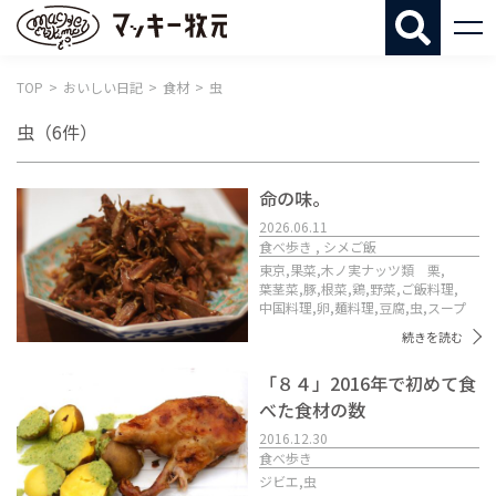
マッキー牧
TOP
おいしい日記
食材
虫
虫
（6件）
命の味。
2026.06.11
食べ歩き , シメご飯
東京,
果菜,
木ノ実ナッツ類 栗,
葉茎菜,
豚,
根菜,
鶏,
野菜,
ご飯料理,
中国料理,
卵,
麺料理,
豆腐,
虫,
スープ
続きを読む
「８４」2016年で初めて食
べた食材の数
2016.12.30
食べ歩き
ジビエ,
虫