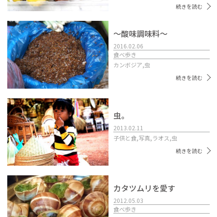
続きを読む
〜酸味調味料〜
2016.02.06
食べ歩き
カンボジア,
虫
続きを読む
虫。
2013.02.11
子供と食,
写真,
ラオス,
虫
続きを読む
カタツムリを愛す
2012.05.03
食べ歩き