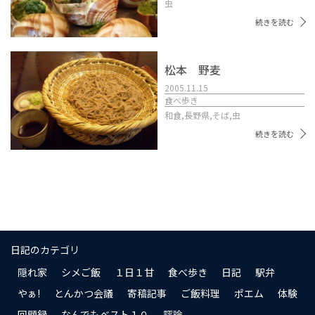
虫
続きを読む
松本 野麦
2005.11.15
食べ歩き
和食,
長野県,
そば,
虫
続きを読む
日記のカテゴリ
隠れ家
シメご飯
１日１甘
食べ歩き
日記
駅弁
やぁ!
とんかつ会議
寄稿記事
ご飯料理
ポエム
体験
回顧録
なんでもベスト１０
評論