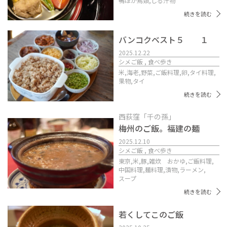
鴨ほか鳥類,
しる汁物
続きを読む
バンコクベスト５ １
2025.12.22
シメご飯 , 食べ歩き
米,
海老,
野菜,
ご飯料理,
卵,
タイ料理,
果物,
タイ
続きを読む
西荻窪「千の孫」
梅州のご飯。福建の麺
2025.12.10
シメご飯 , 食べ歩き
東京,
米,
豚,
雑炊 おかゆ,
ご飯料理,
中国料理,
麺料理,
漬物,
ラーメン,
スープ
続きを読む
若くしてこのご飯