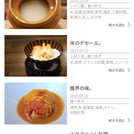
2025.10.25
シメご飯 , 食べ歩き
米,
和食,
白身魚,
割烹,
福井,
ご飯料理,
茶漬け,
豆,
しる汁物
続きを読む
米のデセール。
2025.09.20
１日１甘 , 食べ歩き
米,
東京,
フランス料理,
果物,
スィーツ
続きを読む
魔界の味。
2025.05.20
食べ歩き
東京,
米,
葉茎菜,
海老,
ワイン,
中国料理
続きを読む
山のスペイン料理