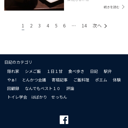
続きを読む
1
2
3
4
5
6
…
14
次へ
日記のカテゴリ
隠れ家
シメご飯
１日１甘
食べ歩き
日記
駅弁
やぁ!
とんかつ会議
寄稿記事
ご飯料理
ポエム
体験
回顧録
なんでもベスト１０
評論
トイレ学会 はばかり せっちん