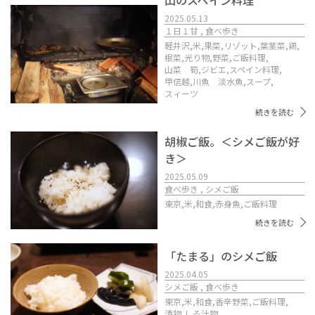
2025.05.13
１日１甘 , 食べ歩き
軽井沢,
米,
果菜,
リゾット,
葉茎菜,
鶏,
根菜,
光り物,
野菜,
ご飯料理,
山菜 筍,
ジビエ,
スペイン料理,
甲信越,
川魚 淡水魚,
スープ,
スィーツ
続きを読む
胡椒ご飯。＜シメご飯が好
き＞
2025.05.09
食べ歩き , シメご飯
東京,
米,
和食,
赤身魚,
ご飯料理
続きを読む
「たまる」のシメご飯
2025.04.05
シメご飯 , 食べ歩き
東京,
米,
和食,
香辛野菜,
ご飯料理,
漬物,
しる汁物