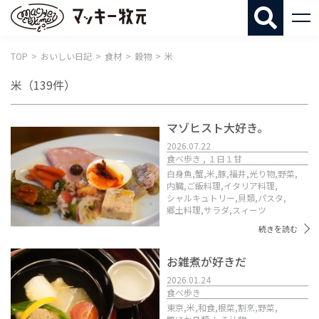
マッキー牧
TOP
おいしい日記
食材
穀物
米
米
（139件）
マゾヒスト大好き。
2026.07.22
食べ歩き , １日１甘
白身魚,
蟹,
米,
豚,
福井,
光り物,
野菜,
内臓,
ご飯料理,
イタリア料理,
シャルキュトリー,
貝類,
パスタ,
郷土料理,
サラダ,
スィーツ
続きを読む
お雑煮が好きだ
2026.01.24
食べ歩き
東京,
米,
和食,
根菜,
割烹,
野菜,