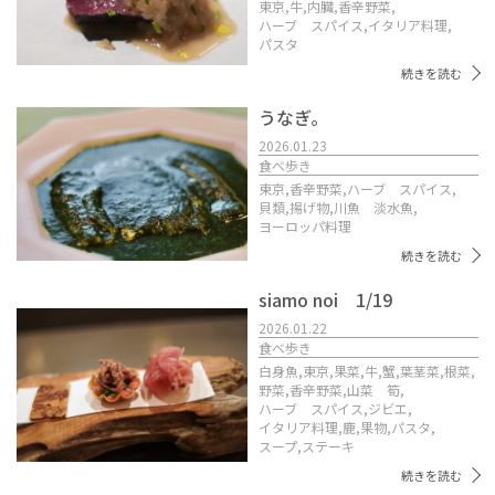
東京,
牛,
内臓,
香辛野菜,
ハーブ スパイス,
イタリア料理,
パスタ
続きを読む
うなぎ。
2026.01.23
食べ歩き
東京,
香辛野菜,
ハーブ スパイス,
貝類,
揚げ物,
川魚 淡水魚,
ヨーロッパ料理
続きを読む
siamo noi 1/19
2026.01.22
食べ歩き
白身魚,
東京,
果菜,
牛,
蟹,
葉茎菜,
根菜,
野菜,
香辛野菜,
山菜 筍,
ハーブ スパイス,
ジビエ,
イタリア料理,
鹿,
果物,
パスタ,
スープ,
ステーキ
続きを読む