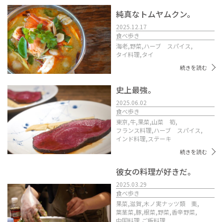
純真なトムヤムクン。
2025.12.17
食べ歩き
海老,
野菜,
ハーブ スパイス,
タイ料理,
タイ
続きを読む
史上最強。
2025.06.02
食べ歩き
東京,
牛,
果菜,
山菜 筍,
フランス料理,
ハーブ スパイス,
インド料理,
ステーキ
続きを読む
彼女の料理が好きだ。
2025.03.29
食べ歩き
果菜,
滋賀,
木ノ実ナッツ類 栗,
葉茎菜,
豚,
根菜,
野菜,
香辛野菜,
中国料理,
ご飯料理,