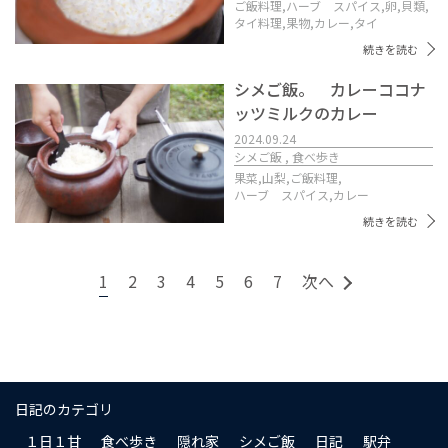
ご飯料理,
ハーブ スパイス,
卵,
貝類,
タイ料理,
果物,
カレー,
タイ
続きを読む
シメご飯。 カレーココナ
ッツミルクのカレー
2024.09.24
シメご飯 , 食べ歩き
果菜,
山梨,
ご飯料理,
ハーブ スパイス,
カレー
続きを読む
1
2
3
4
5
6
7
次へ
日記のカテゴリ
１日１甘
食べ歩き
隠れ家
シメご飯
日記
駅弁