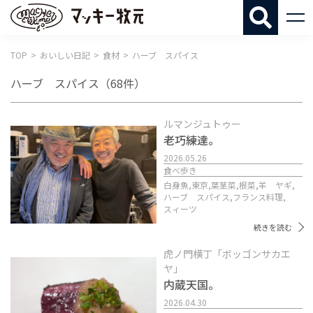
マッキー牧
TOP
おいしい日記
食材
ハーブ スパイス
ハーブ スパイス
（68件）
ルマンジュトゥー
老巧練達。
2026.05.26
食べ歩き
白身魚,
東京,
葉茎菜,
根菜,
羊 ヤギ,
ハーブ スパイス,
フランス料理,
スィーツ
続きを読む
虎ノ門横丁「ボッゴンサカエ
ヤ」
内蔵天国。
2026.04.30