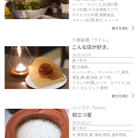
ハーブ スパイス,
台湾料理,
タイ料理,
その他東南アジア,
ポルトガル料理,
発酵食品,
メキシコ料理,
餃子,
スィーツ
続きを読む
千歳船橋「ラドレ」
こんな店が好き。
2025.03.01
食べ歩き
蟹,
白身魚,
ハンバーガー。ホットドック,
東京,
果菜,
豚,
鶏,
野菜,
光り物,
フランス料理,
ハーブ スパイス,
豆,
キノコ,
トリュフ,
果物
続きを読む
バンコク「sorn」
初三つ星
2025.01.17
食べ歩き
米,
葉茎菜,
豚,
海老,
野菜,
香辛野菜,