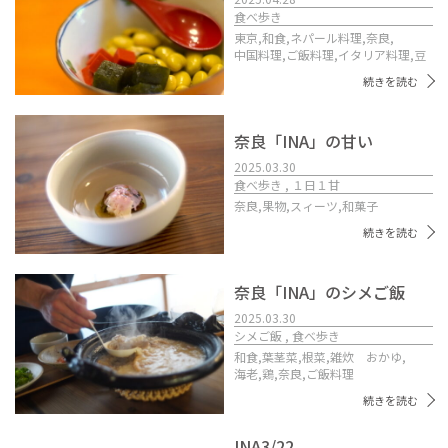
食べ歩き
東京,
和食,
ネパール料理,
奈良,
中国料理,
ご飯料理,
イタリア料理,
豆
続きを読む
奈良「INA」の甘い
2025.03.30
食べ歩き , １日１甘
奈良,
果物,
スィーツ,
和菓子
続きを読む
奈良「INA」のシメご飯
2025.03.30
シメご飯 , 食べ歩き
和食,
葉茎菜,
根菜,
雑炊 おかゆ,
海老,
鶏,
奈良,
ご飯料理
続きを読む
INA3/22