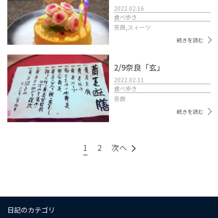
2022.02.16
食べ歩き
奈良,
スィーツ
続きを読む
2/9奈良「玄」
2022.02.11
食べ歩き
奈良
続きを読む
1
2
次へ
日記のカテゴリ