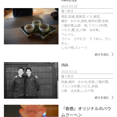
2025.03.29
食べ歩き
果菜,
和食,
葉茎菜,
イカ,
根菜,
雑炊 おかゆ,
野菜,
南米料理,
奈良,
ご飯料理,
山菜 筍,
フランス料理,
ジビエ,
鹿,
豆,
川魚 淡水魚,
てんぷら,
うどん ひやむぎ そうめん、きし
めん,
しる汁物,
スィーツ
続きを読む
INA
2025.03.22
食べ歩き
和食,
雑炊 おかゆ,
奈良,
ご飯料理,
フランス料理,
ジビエ,
貝類,
川魚 淡水魚,
しる汁物
続きを読む
「春鹿」オリジナルのバウ
ムクーヘン