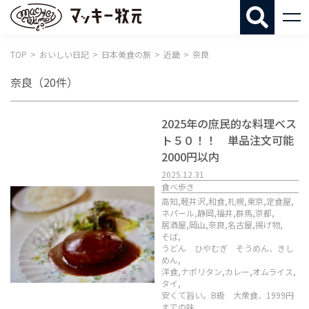
マッキー牧
TOP
おいしい日記
日本美食の旅
近畿
奈良
奈良
（20件）
2025年の庶民的な料理ベス
ト５０！！ 単品注文可能
2000円以内
2025.12.31
食べ歩き
高知,
軽井沢,
和食,
札幌,
東京,
定食屋,
ネパール,
静岡,
福井,
群馬,
京都,
居酒屋,
岡山,
奈良,
名古屋,
揚げ物,
そば,
うどん ひやむぎ そうめん、きし
めん,
洋食,
ナポリタン,
カレー,
オムライス,
タイ,
安くて旨い。B級 大衆食、1999円
までの味,