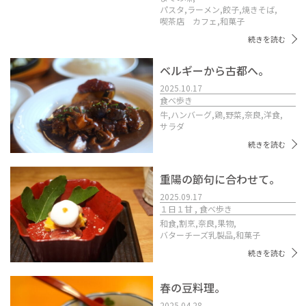
パスタ,
ラーメン,
餃子,
焼きそば,
喫茶店 カフェ,
和菓子
続きを読む
ベルギーから古都へ。
2025.10.17
食べ歩き
牛,
ハンバーグ,
鶏,
野菜,
奈良,
洋食,
サラダ
続きを読む
重陽の節句に合わせて。
2025.09.17
１日１甘 , 食べ歩き
和食,
割烹,
奈良,
果物,
バターチーズ乳製品,
和菓子
続きを読む
春の豆料理。
2025.04.28