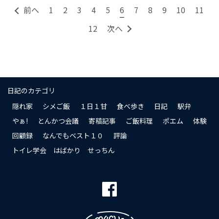
前へ
1
2
3
4
5
6
7
8
9
10
11
12
次へ
日記のカテゴリ
隠れ家
シメご飯
１日１甘
食べ歩き
日記
駅弁
やぁ!
とんかつ会議
寄稿記事
ご飯料理
ポエム
体験
回顧録
なんでもベスト１０
評論
トイレ学会 はばかり せっちん