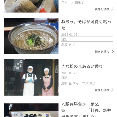
スィーツ,
和菓子
続きを読む
ねちっ。そばが可愛く粘っ
た
2019.01.27
日記
島根,
そば
続きを読む
きな粉のまあるい香り
2019.01.26
日記
島根,
豆,
スィーツ,
和菓子
続きを読む
＜駅弁勝負＞ 第55
番 「社長、新弁
当を考案しました」