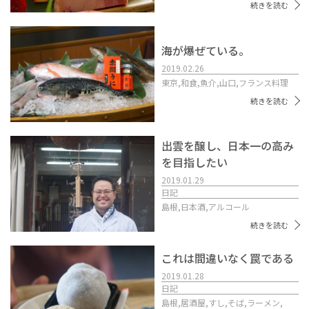
続きを読む
海が爆ぜている。
2019.02.26
東京,
和食,
魚介,
山口,
フランス料理
続きを読む
出雲を醸し、日本一の高み
を目指したい
2019.01.29
日記
島根,
日本酒,
アルコール
続きを読む
これは間違いなく罠である
2019.01.28
日記
島根,
居酒屋,
すし,
そば,
ラーメン,