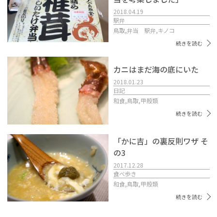
2018.04.19
駅弁
鳥取,
弁当 駅弁,
キノコ
続きを読む
カニはまだ海の底にいた
2018.01.23
日記
和食,
鳥取,
甲殻類
続きを読む
「かに吉」の裏反則ワザ そ
の3
2017.12.28
食べ歩き
和食,
鳥取,
甲殻類
続きを読む