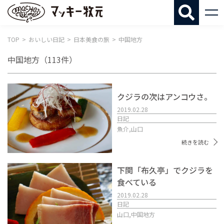
マッキー牧
TOP
おいしい日記
日本美食の旅
中国地方
中国地方
（113件）
クジラの次はアンコウさ。
2019.02.28
日記
魚介,
山口
続きを読む
下関「布久亭」でクジラを
食べている
2019.02.28
日記
山口,
中国地方