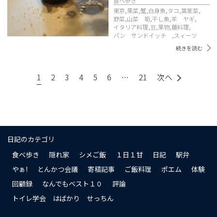
食べ歩き
東京,
果菜,
蟹,
白身魚,
タコ,
葉茎菜,
野菜,
山菜 筍,
干し魚,
羊 ヤギ,
イタリア料理,
豆,
果物,
麺料理,
パン サンドイッチ ,
スィーツ
続きを読む
1
2
3
4
5
6
…
21
次へ
日記のカテゴリ
食べ歩き
隠れ家
シメご飯
１日１甘
日記
駅弁
やぁ!
とんかつ会議
寄稿記事
ご飯料理
ポエム
体験
回顧録
なんでもベスト１０
評論
トイレ学会 はばかり せっちん