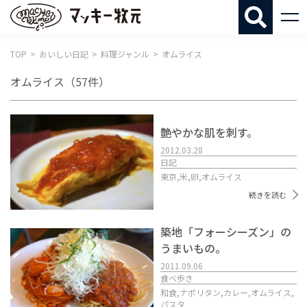
マッキー牧
TOP
おいしい日記
料理ジャンル
オムライス
オムライス
（57件）
艶やかな肌を刺す。
2012.03.28
日記
東京,
米,
卵,
オムライス
続きを読む
築地「フォーシーズン」の
うまいもの。
2011.09.06
食べ歩き
和食,
ナポリタン,
カレー,
オムライス,
パスタ