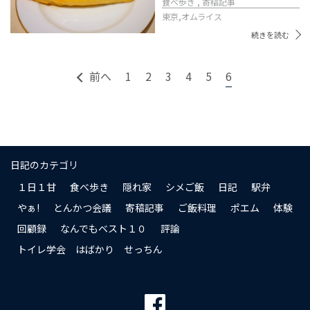
食べ歩き , 寄稿記事
東京,
オムライス
続きを読む
前へ
1
2
3
4
5
6
日記のカテゴリ
１日１甘
食べ歩き
隠れ家
シメご飯
日記
駅弁
やぁ!
とんかつ会議
寄稿記事
ご飯料理
ポエム
体験
回顧録
なんでもベスト１０
評論
トイレ学会 はばかり せっちん