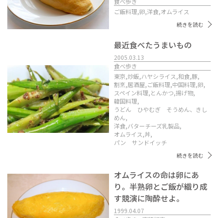
食べ歩き
ご飯料理,
卵,
洋食,
オムライス
続きを読む
最近食べたうまいもの
2005.03.13
食べ歩き
東京,
炒飯,
ハヤシライス,
和食,
豚,
割烹,
居酒屋,
ご飯料理,
中国料理,
卵,
スペイン料理,
とんかつ,
揚げ物,
韓国料理,
うどん ひやむぎ そうめん、きし
めん,
洋食,
バターチーズ乳製品,
オムライス,
丼,
パン サンドイッチ
続きを読む
オムライスの命は卵にあ
り。半熟卵とご飯が織り成
す競演に陶酔せよ。
1999.04.07