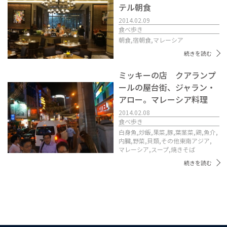
テル朝食
2014.02.09
食べ歩き
朝食,
宿朝食,
マレーシア
続きを読む
ミッキーの店 クアランプ
ールの屋台街、ジャラン・
アロー。マレーシア料理
2014.02.08
食べ歩き
白身魚,
炒飯,
果菜,
豚,
葉茎菜,
鶏,
魚介,
内臓,
野菜,
貝類,
その他東南アジア,
マレーシア,
スープ,
焼きそば
続きを読む