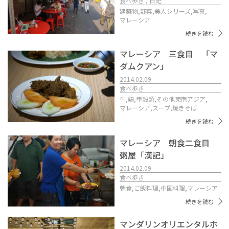
食べ歩き , 日記
建築物,
野菜,
美人シリーズ,
写真,
マレーシア
続きを読む
マレーシア 三食目 「マ
ダムクアン」
2014.02.09
食べ歩き
牛,
鶏,
甲殻類,
その他東南アジア,
マレーシア,
スープ,
焼きそば
続きを読む
マレーシア 朝食二食目
粥屋「漢記」
2014.02.09
食べ歩き
朝食,
ご飯料理,
中国料理,
マレーシア
続きを読む
マンダリンオリエンタルホ