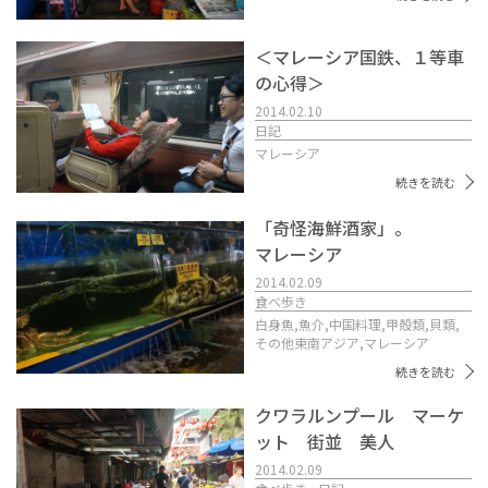
＜マレーシア国鉄、１等車
の心得＞
2014.02.10
日記
マレーシア
続きを読む
「奇怪海鮮酒家」。
マレーシア
2014.02.09
食べ歩き
白身魚,
魚介,
中国料理,
甲殻類,
貝類,
その他東南アジア,
マレーシア
続きを読む
クワラルンプール マーケ
ット 街並 美人
2014.02.09