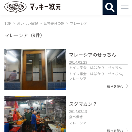
マッキー牧
TOP
おいしい日記
世界美食の旅
マレーシア
マレーシア
（9件）
マレーシアのせっちん
2014.02.23
トイレ学会 はばかり せっちん
トイレ学会 はばかり せっちん,
マレーシア
続きを読む
スダマカン？
2014.02.19
食べ歩き
マレーシア
続きを読む