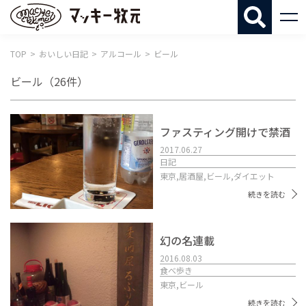
マッキー牧
TOP
おいしい日記
アルコール
ビール
ビール
（26件）
ファスティング開けで禁酒
2017.06.27
日記
東京,
居酒屋,
ビール,
ダイエット
続きを読む
幻の名連載
2016.08.03
食べ歩き
東京,
ビール
続きを読む