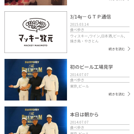
3/14γ－ＧＴＰ通信
2015.03.14
食べ歩き
ウィスキー,
ワイン,
日本酒,
ビール,
焼き鳥・やきとん
続きを読む
初のビール工場見学
2014.07.07
食べ歩き
東京,
ビール
続きを読む
本日は朝から
2014.07.07
食べ歩き
東京,
ビール