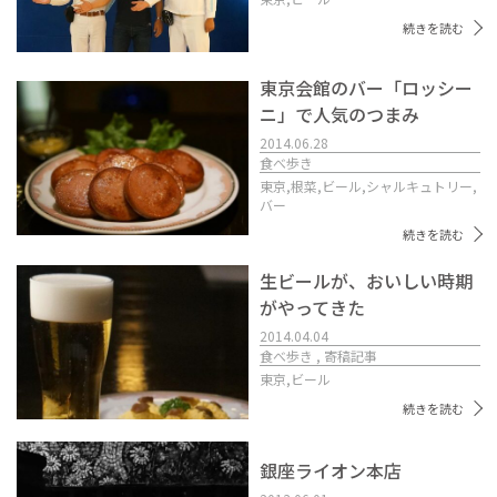
続きを読む
東京会館のバー「ロッシー
ニ」で人気のつまみ
2014.06.28
食べ歩き
東京,
根菜,
ビール,
シャルキュトリー,
バー
続きを読む
生ビールが、おいしい時期
がやってきた
2014.04.04
食べ歩き , 寄稿記事
東京,
ビール
続きを読む
銀座ライオン本店