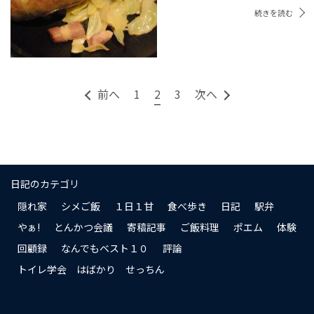
続きを読む
前へ
1
2
3
次へ
日記のカテゴリ
隠れ家
シメご飯
１日１甘
食べ歩き
日記
駅弁
やぁ!
とんかつ会議
寄稿記事
ご飯料理
ポエム
体験
回顧録
なんでもベスト１０
評論
トイレ学会 はばかり せっちん