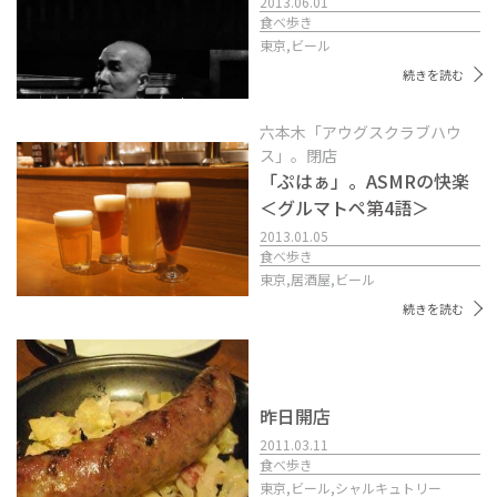
2013.06.01
食べ歩き
東京,
ビール
続きを読む
六本木「アウグスクラブハウ
ス」。閉店
「ぷはぁ」。ASMRの快楽
＜グルマトペ第4語＞
2013.01.05
食べ歩き
東京,
居酒屋,
ビール
続きを読む
昨日開店
2011.03.11
食べ歩き
東京,
ビール,
シャルキュトリー