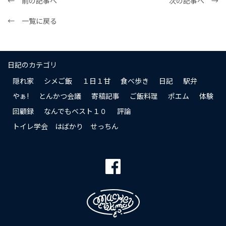
← 前の記事へ
次の記事へ →
← 一覧に戻る
日記のカテゴリ
隠れ家
シメご飯
１日１甘
食べ歩き
日記
駅弁
やぁ!
とんかつ会議
寄稿記事
ご飯料理
ポエム
体験
回顧録
なんでもベスト１０
評論
トイレ学会 はばかり せっちん