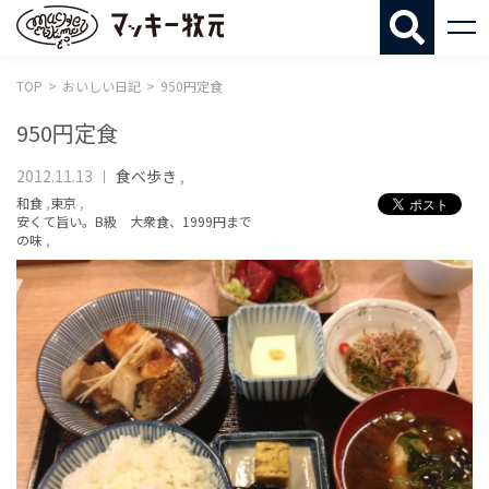
マッキー牧
TOP
おいしい日記
950円定食
950円定食
2012.11.13
食べ歩き
,
和食
,
東京
,
安くて旨い。B級 大衆食、1999円まで
の味
,