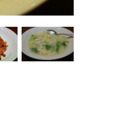
腸詰と生ザーサイの炒飯。