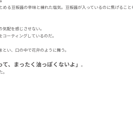
とめる豆板醤の辛味と練れた塩気。豆板醤が入っているのに焦げること
の気配を感じさせない。
をコーティングしているのだ。
まとい、口の中で花弁のように舞う。
って、まったく油っぽくないよ」
。
た。