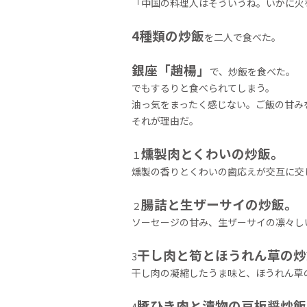
「中国の料理人はそういうね。いかに火
4種類の炒飯
を二人で食べた。
銀座「趙楊」
で、炒飯を食べた。
でもするりと食べられてしまう。
油っ気をまったく感じない。ご飯の甘み
それが理由だ。
燻製肉とくわいの炒飯。
１
燻製の香りとくわいの歯応えが交互に交
腸詰と生ザーサイの炒飯。
２
ソーセージの甘み、生ザーサイの凛々し
干し肉と筍とほうれん草の炒
3
干し肉の凝縮したうま味と、ほうれん草
豚ひき肉と漬物の豆板醤炒飯
4