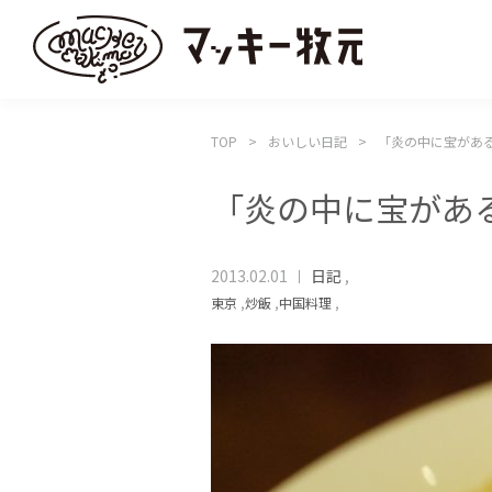
TOP
おいしい日記
「炎の中に宝があ
「炎の中に宝があ
2013.02.01
日記
,
東京
,
炒飯
,
中国料理
,