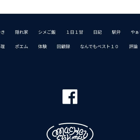
歩き
隠れ家
シメご飯
１日１甘
日記
駅弁
やぁ
料理
ポエム
体験
回顧録
なんでもベスト１０
評論