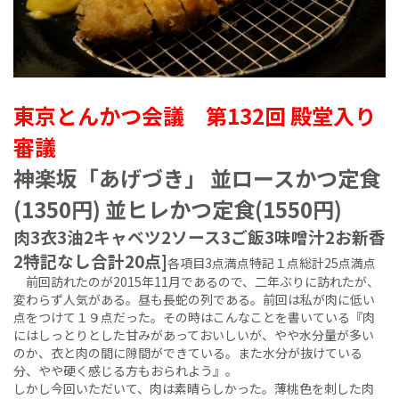
東京とんかつ会議 第132回 殿堂入り
審議
神楽坂「あげづき」 並ロースかつ定食
(1350円) 並ヒレかつ定食(1550円)
肉3衣3油2キャベツ2ソース3ご飯3味噌汁2お新香
2特記なし合計20点]
各項目3点満点特記１点総計25点満点
前回訪れたのが2015年11月であるので、二年ぶりに訪れたが、
変わらず人気がある。昼も長蛇の列である。前回は私が肉に低い
点をつけて１９点だった。その時はこんなことを書いている『肉
にはしっとりとした甘みがあっておいしいが、やや水分量が多い
のか、衣と肉の間に隙間ができている。また水分が抜けている
分、やや硬く感じる方もおられよう』。
しかし今回いただいて、肉は素晴らしかった。薄桃色を刺した肉