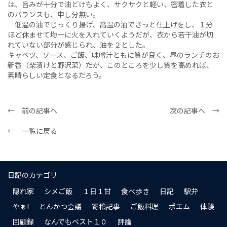
は、旨みが十分で油どけもよく、サクサクと軽い、密着した衣と
のバランスも、申し分無い。
低温の油でじっくり揚げ、高温の油でさっと仕上げをし、１分
ほど休ませて均一に火を入れていくようだが、衣から若干油が切
れていない部分が感じられ、油を２とした。
キャベツ、ソース、ご飯、味噌汁ともに質が良く、昼のランチのお
新香（柴漬けと野沢菜）だが、このところを少し質を高めれば、
素晴らしい定食となるだろう。
← 前の記事へ
次の記事へ →
← 一覧に戻る
日記のカテゴリ
隠れ家
シメご飯
１日１甘
食べ歩き
日記
駅弁
やぁ!
とんかつ会議
寄稿記事
ご飯料理
ポエム
体験
回顧録
なんでもベスト１０
評論