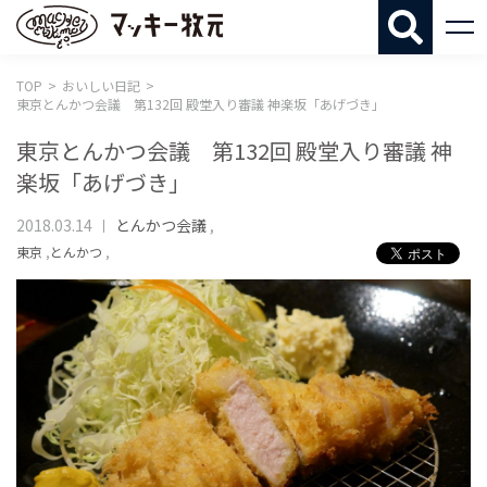
マッキー牧
TOP
おいしい日記
東京とんかつ会議 第132回 殿堂入り審議 神楽坂「あげづき」
東京とんかつ会議 第132回 殿堂入り審議 神
楽坂「あげづき」
2018.03.14
とんかつ会議
,
東京
,
とんかつ
,