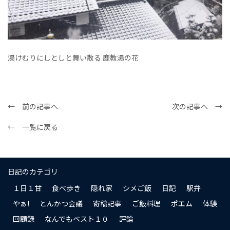
湯けむりにしとしと舞い散る 鹿教湯の花
← 前の記事へ
次の記事へ →
← 一覧に戻る
日記のカテゴリ
１日１甘
食べ歩き
隠れ家
シメご飯
日記
駅弁
やぁ!
とんかつ会議
寄稿記事
ご飯料理
ポエム
体験
回顧録
なんでもベスト１０
評論