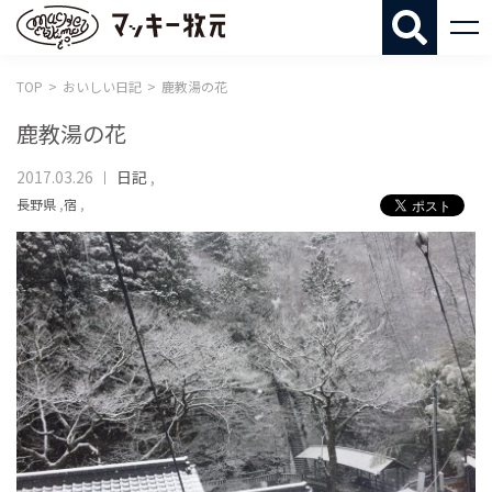
マッキー牧
TOP
おいしい日記
鹿教湯の花
鹿教湯の花
2017.03.26
日記
,
長野県
,
宿
,