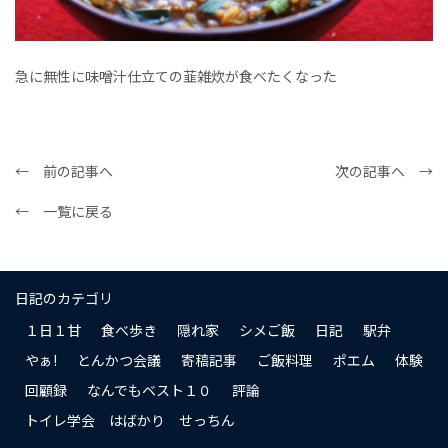
急に無性に味噌汁仕立ての韮雑炊が食べたくなった
← 前の記事へ
次の記事へ →
← 一覧に戻る
日記のカテゴリ
１日１甘
食べ歩き
隠れ家
シメご飯
日記
駅弁
やぁ!
とんかつ会議
寄稿記事
ご飯料理
ポエム
体験
回顧録
なんでもベスト１０
評論
トイレ学会 はばかり せっちん