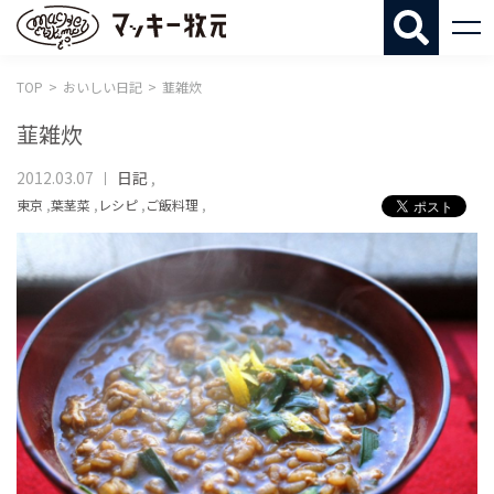
マッキー牧
TOP
おいしい日記
韮雑炊
韮雑炊
2012.03.07
日記
,
東京
,
葉茎菜
,
レシピ
,
ご飯料理
,