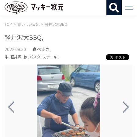
マッキー牧
TOP
おいしい日記
軽井沢大BBQ,
軽井沢大BBQ,
2022.08.30
食べ歩き
,
牛
,
軽井沢
,
豚
,
パスタ
,
ステーキ
,