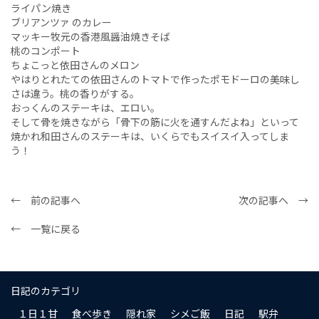
ライパン焼き
ブリアンツァ のカレー
マッキー牧元の香港風醤油焼きそば
桃のコンポート
ちょこっと依田さんのメロン
やはりとれたての依田さんのトマトで作ったポモドーロの美味し
さは違う。桃の香りがする。
おっくんのステーキは、エロい。
そして骨を焼きながら「骨下の筋に火を通すんだよね」といって
焼かれ和田さんのステーキは、いくらでもスイスイ入ってしま
う！
← 前の記事へ
次の記事へ →
← 一覧に戻る
日記のカテゴリ
１日１甘
食べ歩き
隠れ家
シメご飯
日記
駅弁