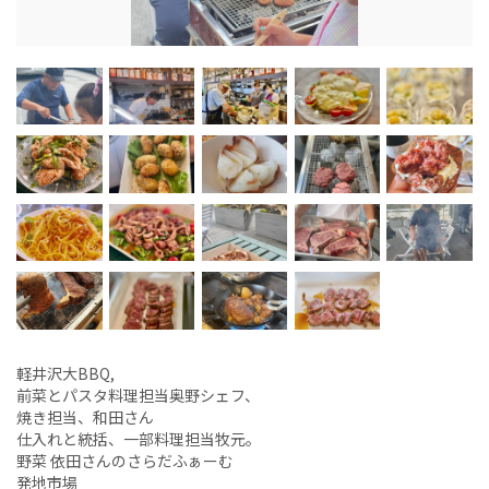
軽井沢大BBQ,
前菜とパスタ料理担当奥野シェフ、
焼き担当、和田さん
仕入れと統括、一部料理担当牧元。
野菜 依田さんのさらだふぁーむ
発地市場