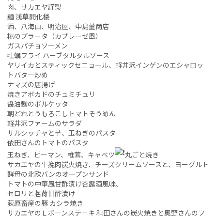
肉、サカエヤ謹製
麺 浅草開化楼
酒、八海山、明治屋、中島董商店
桃のプラータ（カプレーゼ風）
ガスパチョソーメン
牡蠣フライ ハーブタルタルソース
ヤリイカとスティックセニョール、軽井沢インゲンのエシャロッ
トバター炒め
ナマズの唐揚げ
焼きアボカドのチュミチュリ
醤油麹のポルケッタ
朝どれとうもろこしトマトそうめん
軽井沢ファームのサラダ
サルシッチャと芋、玉ねぎのパスタ
依田さんのトマトのパスタ
玉ねぎ、ピーマン、椎茸、キャベツ
丸ごと焼き
サカエヤの牛挽肉炭火焼き、チーズクリームソースと、ヨーグルト
酵母の北欧バンのオープンサンド
トマトの中華風甘酢漬け杏露酒風味、
セロリと茗荷甘酢漬け
荻原畜産の豚 カシラ焼き
サカエヤのＬボーンステーキ 和田さんの炭火焼きと奥野さんのフ