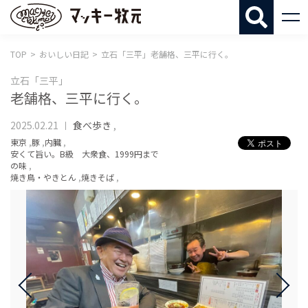
マッキー牧
TOP
おいしい日記
立石「三平」老舗格、三平に行く。
立石「三平」
老舗格、三平に行く。
2025.02.21
食べ歩き
,
東京
,
豚
,
内臓
,
安くて旨い。B級 大衆食、1999円まで
の味
,
焼き鳥・やきとん
,
焼きそば
,