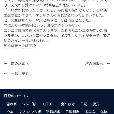
り、父親から受け継いだ3代目店主が頑張っている。
「コロナが終わったと思ったら、再開発で街がなくなり、白い無
愛想な壁ができて、すっかり人の流れが変わってしまいました」
と、店主は嘆くが、開店と同時に、ほぼ満席となった。
なにより一本99円という、激安焼きトンがいい。
ニンニク醬油で食べるきんつるや、これまたニンニクが効いた白
ホルモン、レバカツ串やシロタレ、子袋刺しやじゃがチーで、宝焼
酎のハイボールが進むわい。
締めは焼きそば三種
← 前の記事へ
次の記事へ →
← 一覧に戻る
日記のカテゴリ
隠れ家
シメご飯
１日１甘
食べ歩き
日記
駅弁
やぁ!
とんかつ会議
寄稿記事
ご飯料理
ポエム
体験