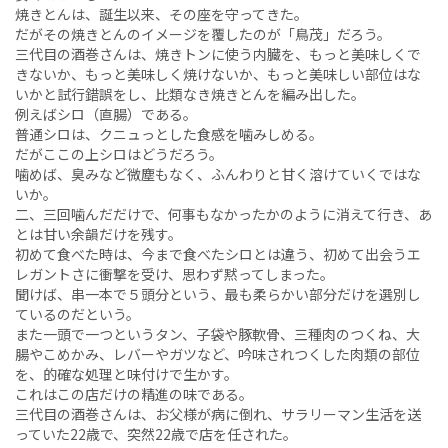
焼きとんは、誕生以来、その座を守ってきた。
だがその焼きとんのイメージを覆したのが「鳥茂」だろう。
三代目の酒巻さんは、焼きトンに使う内臓を、もっと美味しくで
きないか、もっと美味しく焼けないか、もっと美味しい部位はな
いかと試行錯誤をし、比類なき焼きとんを編み出した。
例えばシロ（直腸）である。
普通シロは、クニュっとした食感を噛みしめる。
だがここの上シロはどうだろう。
噛めば、臭みなど微塵もなく、ふんわりと甘く溶けていくではな
いか。
二、三回噛んだだけで、何事もなかったかのように消えて行き、あ
とは甘い余韻だけを残す。
初めて食べた時は、今まで食べたシロとは違う、初めて出会うエ
レガントさに衝撃を受け、思わず黙ってしまった。
聞けば、串一本で５頭分という、最も柔らかい部分だけを選別し
ているのだという。
また一頭で一つというタン、子袋や豚軟骨、三種肉のつくね、大
腸やこめかみ、レバーやガツなど、吟味されつくした肉類の部位
を、的確な処理と味付けで生かす。
これはこの店だけの精進の味である。
三代目の酒巻さんは、お父様が病に倒れ、サラリーマン生活を送
っていた22歳で、突然22歳で店を任された。