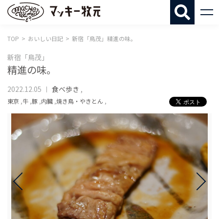
マッキー牧
TOP
おいしい日記
新宿「鳥茂」精進の味。
新宿「鳥茂」
精進の味。
2022.12.05
食べ歩き
,
東京
,
牛
,
豚
,
内臓
,
焼き鳥・やきとん
,