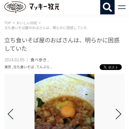
マッキー牧
TOP
おいしい日記
立ち食いそば屋のおばさんは、明らかに困惑していた
立ち食いそば屋のおばさんは、明らかに困惑
していた
2014.02.05
食べ歩き
,
東京
,
立ち食いそば
,
てんぷら
,