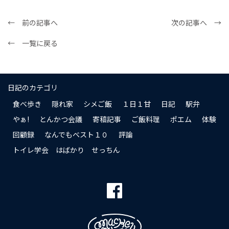
← 前の記事へ
次の記事へ →
← 一覧に戻る
日記のカテゴリ
食べ歩き
隠れ家
シメご飯
１日１甘
日記
駅弁
やぁ!
とんかつ会議
寄稿記事
ご飯料理
ポエム
体験
回顧録
なんでもベスト１０
評論
トイレ学会 はばかり せっちん