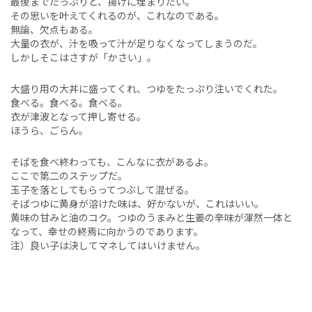
最後までたっぷりと、揚げに埋まりたい。
その思いを叶えてくれるのが、これなのである。
無論、欠点もある。
大量の衣が、汁を吸って汁が足りなくなってしまうのだ。
しかしそこはさすが「かさい」。
大盛り用の大丼に盛ってくれ、つゆをたっぷり注いでくれた。
食べる。食べる。食べる。
衣が津波となって押し寄せる。
ほうら、ごらん。
そばを食べ終わっても、こんなに衣があるよ。
ここで第二のステップだ。
玉子を落としてもらってつぶして混ぜる。
そばつゆに黄身が溶けた味は、好かないが、これはいい。
黄味の甘みと油のコク。つゆのうまみと生姜の辛味が渾然一体と
なって、幸せの終焉に向かうのであります。
注）良い子は決してマネしてはいけません。