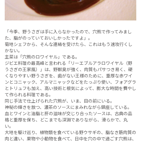
「今季、野うさぎは手に入らなかったので、穴熊で作ってみまし
た、脂がのっていておいしかったですよ」。
菊地シェフから、そんな連絡を受けたら、これはもう速攻行くし
かない。
主菜は「穴熊のロワイヤル」である。
ジビエ料理の最高峰と言われる「リーエブルアラロワイヤル（野
うさぎの王家風）」は、野獣臭が強く、肉質もパサつき易く、硬
くなりやすい野うさぎを、歯がない王様のために、重厚な赤ワイ
ンとコニャック、アルマニャックなどをたっぷり使い、フォアグラ
とトリュフも加え、高い技術と根気によって、膨大な時間を費やし
て作られる料理である。
同じ手法で仕上げられた穴熊が、いま、目の前にいる。
神秘の輝きを放つ、濃茶のソースにまみれながら鎮座している。
血とワインと油脂と肝の滋味が交じり合ったソースは、古典の品
格と重厚を保ち、どこまでも深淵でありながら、滑らかで、丸
い。
大地を駆け巡り、植物類を食べている野ウサギの、脂なき筋肉質の
肉と違い、果物や小動物を食べて、日中を穴の中で過ごす穴熊は、