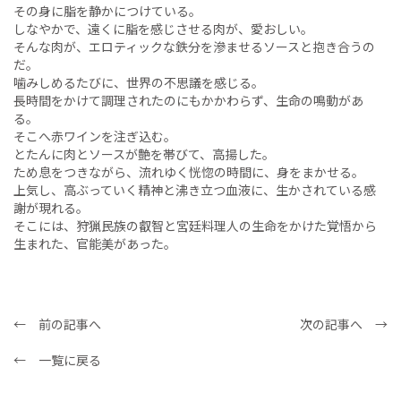
その身に脂を静かにつけている。
しなやかで、遠くに脂を感じさせる肉が、愛おしい。
そんな肉が、エロティックな鉄分を滲ませるソースと抱き合うの
だ。
噛みしめるたびに、世界の不思議を感じる。
長時間をかけて調理されたのにもかかわらず、生命の鳴動があ
る。
そこへ赤ワインを注ぎ込む。
とたんに肉とソースが艶を帯びて、高揚した。
ため息をつきながら、流れゆく恍惚の時間に、身をまかせる。
上気し、高ぶっていく精神と沸き立つ血液に、生かされている感
謝が現れる。
そこには、狩猟民族の叡智と宮廷料理人の生命をかけた覚悟から
生まれた、官能美があった。
← 前の記事へ
次の記事へ →
← 一覧に戻る