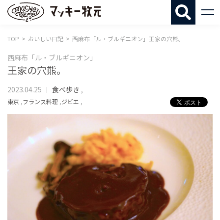
マッキー牧
TOP
おいしい日記
西麻布「ル・ブルギニオン」王家の穴熊。
西麻布「ル・ブルギニオン」
王家の穴熊。
2023.04.25
食べ歩き
,
東京
,
フランス料理
,
ジビエ
,