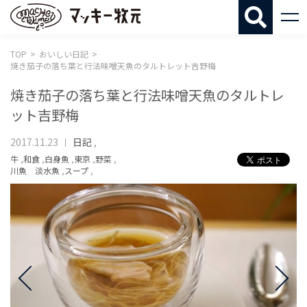
マッキー牧
TOP
おいしい日記
焼き茄子の落ち葉と行法味噌天魚のタルトレット吉野梅
焼き茄子の落ち葉と行法味噌天魚のタルトレ
ット吉野梅
2017.11.23
日記
,
牛
,
和食
,
白身魚
,
東京
,
野菜
,
川魚 淡水魚
,
スープ
,