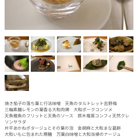
焼き茄子の落ち葉と行法味噌 天魚のタルトレット吉野梅
三輪素麺レモンの葉香る大和肉鶏 大和ポークコンソメ
天魚稚魚のフリットと天魚のソース 原木椎茸コンフィ天然クレ
ソンサラダ
片平あかねポタージュとその葉の泡 金胡麻と大和まな葛餅
大和いもに包まれた寒鰆 万葉白味噌と大和当帰のナージュ