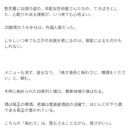
割烹着に白頭巾姿の，年配女性仲居さんたちの、てきぱきとし
た、心配りのある接客が、いつ来ても心地よい。
20数席のうち半分は，外国人客だった。
しかしいつ来ても江戸の気風を感じるのは，接客によるものかも
しれない。
メニューも見ず、座るなり、「焼き海苔と板わさに、燗酒をくださ
い」と、頼む。
木袴に納められた白徳利と猪口、蕎麦味噌が運ばれる。
酒は菊正の樽酒、老舗は豊島屋酒店の活躍で、ほとんどが下り酒
である菊正が置かれている。
こちらの「板わさ」は、質もさることながら、厚さがいい。