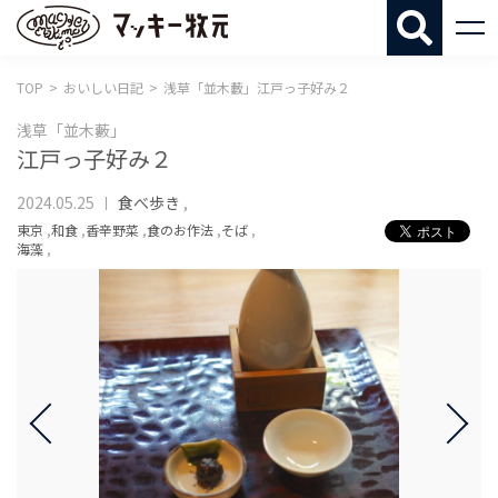
マッキー牧
TOP
おいしい日記
浅草「並木藪」江戸っ子好み２
浅草「並木藪」
江戸っ子好み２
2024.05.25
食べ歩き
,
東京
,
和食
,
香辛野菜
,
食のお作法
,
そば
,
海藻
,