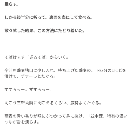
垂らす。
しかる後半分に折って、裏面を表にして食べる。
散々試した結果、この方法にたどり着いた。
そばはます「ざるそば」からいく。
辛汁を蕎麦猪口に少し入れ、持ち上げた蕎麦の、下四分の1ほどを
漬けて、ずすーっとたぐる。
ずすぅっー。ずすぅっー。
向こう三軒両隣に聞こえるくらい、威勢よくたぐる。
蕎麦の青い香りが喉にぶつかって鼻に抜け、「並木薮」特有の濃い
つゆが舌を濡らす。