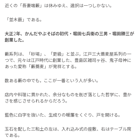
近くの「吾妻端藪」は休みゆえ、選択は一つしかない。
「並木薮」である。
大正
2
年、かんだやぶそばの初代・堀田七兵衛の三男・堀田勝三が
創業した。
藪系列は、「砂場」、「更級」と並ぶ，江戸三大蕎麦屋系列の一
つで、元々は江戸時代に創業した、豊島区雑司ヶ谷、鬼子母神に
あった愛称「藪蕎麦」が発祥とする。
数ある藪の中でも，ここが一番という人が多い。
店内や料理に貫かれた、余分なものを削ぎ落とした哲学に、豊か
さを感じさせられるからだろう。
藍色に白字を抜いた、生成りの暖簾をくぐり、戸を開ける。
玉石を配した三和土の左は、入れ込み式の座敷、右はテーブル席
である。