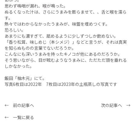
思わず嗚咽が漏れ、喉が鳴った。
ぬるくなった汁は、さらにうまみを膨らませて、、舌と喉を濡ら
す。
熱々ではわからなかったうまみが、味蕾を埋めつくす。
恐ろしい。
あまりにも濃すぎて、舐めるように少しずつしか飲めない。
「香り松茸、味しめじ（本シメジ）」などと言うが、それは真実
を知らぬものの言葉でないだろうか。
こんなにも深いうまみを持ったキノコが他にあるのだろうか。
そう思いながら、目が眩むようなうまみに、ただただ頭を垂れる
しかなかった。
飯田「柚木元」にて。
写真6枚目は2022年 7枚目は2023年の土瓶蒸しの写真です
← 前の記事へ
次の記事へ →
← 一覧に戻る