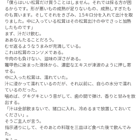
「僕らはいい松茸だけ買うことはしません。それでは採る方が困
るからです。形が悪いもの成熟が足りないもの、成熟しすぎたも
のも買います。そしてそれをきざみ、1.5キロ分を入れて出汁を取
りました。中に入っている松茸はその松茸出汁の中でさっと加熱
したものです」
まず、汁だけ飲む。
ああなんたることだろう。
むせ返るようなうまみが充満している。
これは松茸のコンソメである。
牛肉のも負けない、滋味の深さがある。
鼈甲色に染まった液体から、濃密なエキスが津波のように押し寄
せる。
中に入った松茸は、濡れていた。
汁に浸かって濡れているのだが、それ以前に、自らの水分で濡れ
ているのだった。
噛めば、グキグキという音がして、歯の間で弾け、香りと甘みを放
出する。
「汁は全部飲まないで、猪口に入れ、冷めるまで放置しておいて
ください」。
そうご主人が言う。
指示通りにして、そのあとの料理を三皿ほど食べた後で飲んでみ
た。
あふっ。