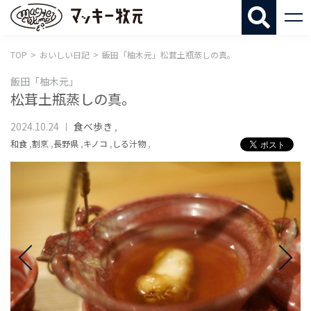
マッキー牧
TOP
おいしい日記
飯田「柚木元」松茸土瓶蒸しの真。
飯田「柚木元」
松茸土瓶蒸しの真。
2024.10.24
食べ歩き
,
和食
,
割烹
,
長野県
,
キノコ
,
しる汁物
,