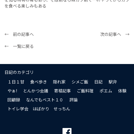
を食べる楽しみもある
← 前の記事へ
次の記事へ →
← 一覧に戻る
日記のカテゴリ
１日１甘
食べ歩き
隠れ家
シメご飯
日記
駅弁
やぁ!
とんかつ会議
寄稿記事
ご飯料理
ポエム
体験
回顧録
なんでもベスト１０
評論
トイレ学会 はばかり せっちん