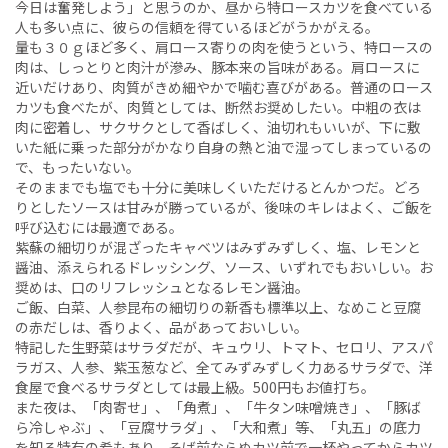
今日は奮発しよう」と思うのか、昼から特ロースカツを食べている
人も多い点に、彼らの信頼を得ているほどがうかがえる。
量も３０ｇほど多く、肩ロース寄りの肉を使うという、特ロースの
肉は、しっとりと肉汁が滲み、豚本来の旨味がある。肩ロースに
近いだけあり、肉質がきめ細やかで噛む喜びがある。普通のロース
カツも食べたが、肉質としては、断然お奨めしたい。中粗の衣は
肉に密着し、サクサクとして香ばしく、油切れもいいが、下に敷
いた紙に乗った部分がかなり自身の熱と油で湿ってしまっているの
で、もったいない。
そのままでも塩でも十分に美味しくいただけるとんかつだ。どろ
りとしたソースは甘みが勝っているが、後味のキレはよく、ご飯を
呼び込むには最適である。
紫蘇の細切りが混ざったキャベツはみずみずしく、塩、レモンと
醤油、添えられるドレッシング、ソース、いずれでもおいしい。お
奨めは、口のリフレッシュとなるレモン醤油。
ご飯、白菜、人参昆布の細切りの新香も標準以上、なめこと豆腐
の赤だしは、香りよく、品があっておいしい。
特記した生野菜はサラダだが、キュウリ、トマト、セロリ、アスパ
ラガス、人参、紫玉葱など、全てみずみずしく力あるサラダで、洋
食屋で食べるサラダとしては最上級。500円もお値打ち。
また夜は、「肉寄せ」、「角煮」、「牛タン味噌焼き」、「豚ば
ら冷しゃぶ」、「豆腐サラダ」、「大和煮」等、「丸五」の底力
を知る特有の肴もあり、そば前ならぬカツ前で一杯やってからカツ