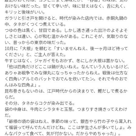
おけない味だった。甘くて辛いが、味に甘えはなく、舌に丸く、
キリッと後味がいい。
ガラリと引き戸を開けると、時代が染みた店内では、赤銅丸鍋の
中、タネがくつくつ煮えている。
つゆの色は黒く、甘目である。しかし透き通った出汁のよそよそ
しさとは違い、心が和む温かみがある。これこそが、気取りのな
い、昔っからの東京の味だった。
10月に「大根」を頼むと「すいませんねえ、後一ヶ月ほど待って
ください」と、ご主人が答えた。
牛すじはなく、ジャガイモもおかず、冬にしか大根は置かない。
「他は四角だけどここは鍋が丸いねえ。なんていう人もいるけど、
ありゃあ戦争でみな弾丸になっちゃったからねえ。戦後は仕方な
く四角いアルミのバットでおでんを炊いてたン。それで今のおで
んはみな四角よ」。
昆布巻きもないのは、江戸時代からの決まりで、鰹だしで煮るか
らだ。
その分、タネからコクが染み出でる。
袋の中身は、牛肉とシラタキと玉葱。つまりすき焼きってえわけ
だ。
「爺様の頃の袋はねえ、季節の味って、銀杏やら竹の子やら茸入れ
て福袋って呼んでたんだけどね。ここは学生さんが多いでしょ。み
んなパクって食べて、気が付かない。だからやめちゃった」。