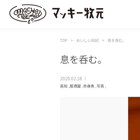
TOP
おいしい日記
息を呑む。
息を呑む。
2020.02.18
高知
,
居酒屋
,
赤身魚
,
写真
,