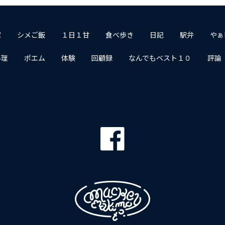
家
シメご飯
１日１甘
食べ歩き
日記
駅弁
やぁ
料理
ポエム
体験
回顧録
なんでもベスト１０
評論