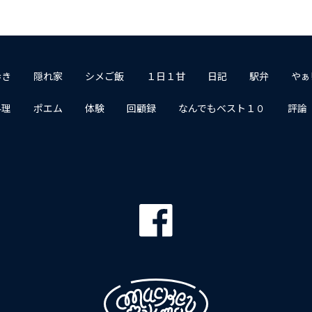
歩き
隠れ家
シメご飯
１日１甘
日記
駅弁
やぁ
料理
ポエム
体験
回顧録
なんでもベスト１０
評論