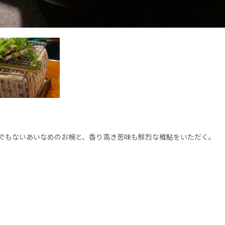
でもないあいなめのお椀と、香り高き苦味も鮮烈な稚鮎をいただく。