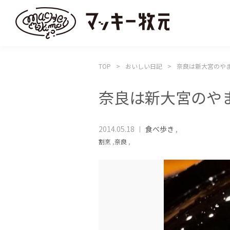
TOP
おいしい日記
奈良は新大宮のや
奈良は新大宮のや
2014.05.18
食べ歩き
,
割烹
,
奈良
,