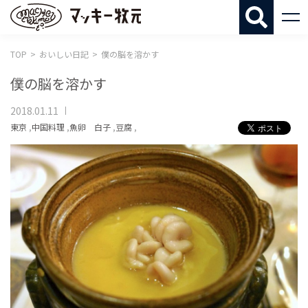
マッキー牧
TOP
おいしい日記
僕の脳を溶かす
僕の脳を溶かす
2018.01.11
東京
,
中国料理
,
魚卵 白子
,
豆腐
,