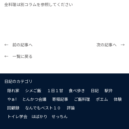
全料理は別コラムを参照してください
← 前の記事へ
次の記事へ →
← 一覧に戻る
日記のカテゴリ
隠れ家
シメご飯
１日１甘
食べ歩き
日記
駅弁
やぁ!
とんかつ会議
寄稿記事
ご飯料理
ポエム
体験
回顧録
なんでもベスト１０
評論
トイレ学会 はばかり せっちん