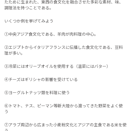
たために生まれた、東西の食文化を融合させた多彩な素材、味、
調理法を持つことである。
いくつか例を挙げてみよう
①中央アジア食文化である、羊肉が肉料理の中心。
②エジプトからイタリアフランスに伝播した食文化である、豆料
理が多い。
③冷菜にはオリーブオイルを使用する（温菜にはバター）
④チーズはギリシャの影響を受けている
⑤ヨーグルトナッツ類を料理に使う
⑥トマト、ナス、ピーマン等新大陸から渡ってきた野菜をよく使
う
⑦アラブ周辺から広まった小麦粉文化とアジアの主食である米を使
う