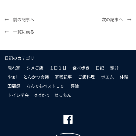
← 前の記事へ
次の記事へ →
← 一覧に戻る
日記のカテゴリ
隠れ家
シメご飯
１日１甘
食べ歩き
日記
駅弁
やぁ!
とんかつ会議
寄稿記事
ご飯料理
ポエム
体験
回顧録
なんでもベスト１０
評論
トイレ学会 はばかり せっちん