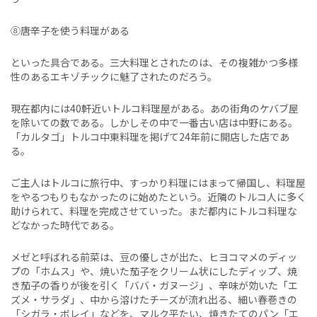
⑧唐辛子を使う料理がある
といった具合である。三大料理とされたのは、その複雑かつ多様
性のあるエキゾチックに魅了されたのだろう。
現在都内には40軒近いトルコ料理屋がある。あの街角のケバブ屋
を除いての数である。しかしその中で一番古い店は中野にある。
「カルタゴ」トルコ中東料理を掲げて24年前に開店した店であ
る。
ご主人はトルコに旅行中、すっかり料理にはまって帰国し、料理屋
をやるつもりもなかったのに始めたという。近隣のトルコ人に多く
助けられて、料理を完成させていった。まだ都内にトルコ料理な
どなかった時代である。
メゼと呼ばれる前菜は、豆の優しさが出た、ヒヨコマメのディッ
プの「ホムス」や、焼いた茄子をクリーム状にしたディップ、焼
き茄子の香りが後を引く「ババ・ガヌージ」、辛味が効いた「エ
ズメ・サラダ」、中から溶けたチーズが流れ出る、細い春巻きの
「シガラ・ボレイ」などを、マルク平たい、焼きたてのパン「エ