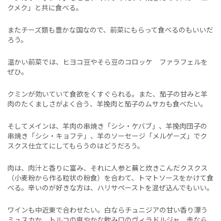
クメク」と共に食べる。
またチーズ類も豊かな国なので、前菜にもらって食べるのもいいだ
ろう。
温かい前菜では、ヒヨコ豆やそら豆のコロッケ ファラフェルを
ぜひ。
クミンが効いていて食欲をくすぐられる。また、茄子の甘みと羊
肉のたくましさがよく合う、羊挽肉と茄子のムサカも食べたい。
そしてメインは、羊肉の串焼き「シシ・ケバブ」、羊挽肉団子の
串焼き「シシ・キョフテ」、羊のソーセージ「メルゲーズ」でク
スクス仕立てにしてもらうのはどうだろう。
肉は、肉汁と香りに富み、それに人参と蕪と炊きこんだクスクス
（
小麦粉
から作る粒状の
粉食
）を合わて、トマトソースをかけて食
べる。辛いのが好きな方は、ハリサペーストを混ぜ込んでもいい。
ワインも中近東で合わせたい。白ならチュニジアの甘い香り漂う
ミュスカか、トルコの爽やかな飲み口のヴィラドルジャ、赤なら