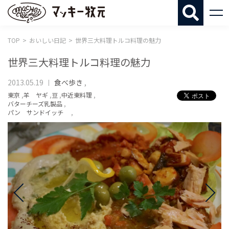
マッキー牧
TOP
おいしい日記
世界三大料理トルコ料理の魅力
世界三大料理トルコ料理の魅力
2013.05.19
食べ歩き
,
東京
,
羊 ヤギ
,
豆
,
中近東料理
,
バターチーズ乳製品
,
パン サンドイッチ
,