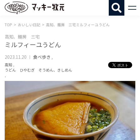
マッキー牧
TOP
おいしい日記
高知、麺房 三宅ミルフィーユうどん
高知、麺房 三宅
ミルフィーユうどん
2023.11.20
食べ歩き
,
高知
,
うどん ひやむぎ そうめん、きしめん
,