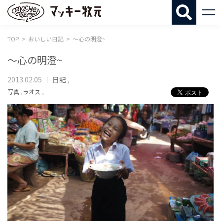
マッキー牧
TOP
おいしい日記
〜心の明澄~
〜心の明澄~
2013.02.05
日記
,
写真
,
ラオス
,