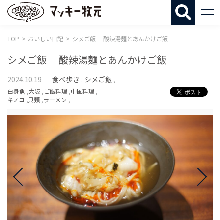
マッキー牧
TOP
おいしい日記
シメご飯 酸辣湯麺とあんかけご飯
シメご飯 酸辣湯麺とあんかけご飯
2024.10.19
食べ歩き
,
シメご飯
,
白身魚
,
大阪
,
ご飯料理
,
中国料理
,
キノコ
,
貝類
,
ラーメン
,