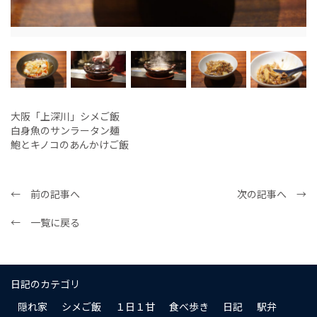
大阪「上深川」シメご飯
白身魚のサンラータン麺
鮑とキノコのあんかけご飯
← 前の記事へ
次の記事へ →
← 一覧に戻る
日記のカテゴリ
隠れ家
シメご飯
１日１甘
食べ歩き
日記
駅弁