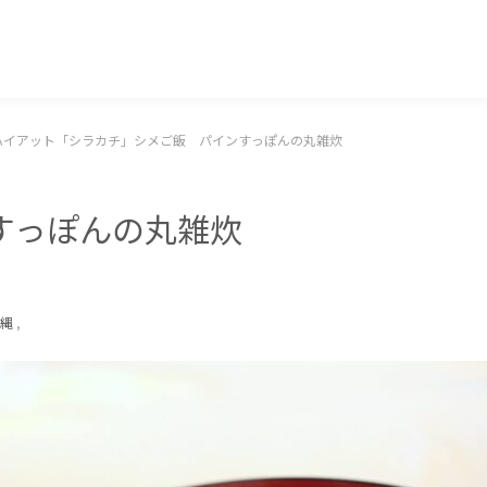
マッキー牧元 MACKEY MAKIMOTO
ハイアット「シラカチ」シメご飯 パインすっぽんの丸雑炊
」
すっぽんの丸雑炊
縄
,