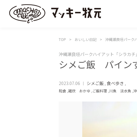
TOP
おいしい日記
沖縄瀬良垣パーク
沖縄瀬良垣パークハイアット「シラカチ
シメご飯 パイン
2023.07.06
シメご飯
,
食べ歩き
,
和食
,
雑炊 おかゆ
,
ご飯料理
,
川魚 淡水魚
,
沖