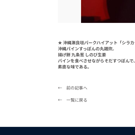
★
沖縄瀬良垣パークハイアット「シラカ
沖縄パインすっぽんの丸雑炊
。
揚げ餅
九条葱
しのび生姜
バインを食べさせながらそだすつぼんで
素直な味である。
← 前の記事へ
← 一覧に戻る