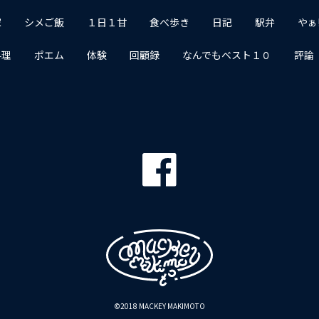
家
シメご飯
１日１甘
食べ歩き
日記
駅弁
やぁ
料理
ポエム
体験
回顧録
なんでもベスト１０
評論
©2018 MACKEY MAKIMOTO