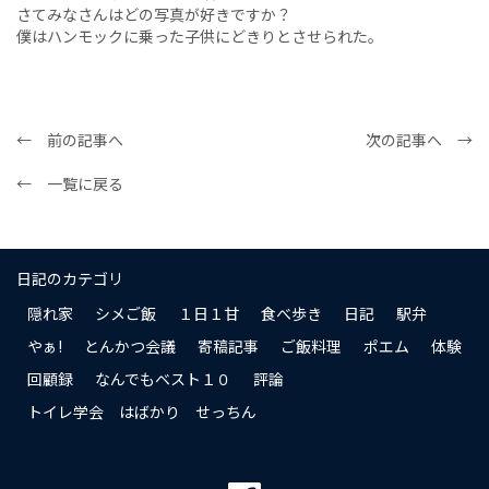
さてみなさんはどの写真が好きですか？
僕はハンモックに乗った子供にどきりとさせられた。
← 前の記事へ
次の記事へ →
← 一覧に戻る
日記のカテゴリ
隠れ家
シメご飯
１日１甘
食べ歩き
日記
駅弁
やぁ!
とんかつ会議
寄稿記事
ご飯料理
ポエム
体験
回顧録
なんでもベスト１０
評論
トイレ学会 はばかり せっちん