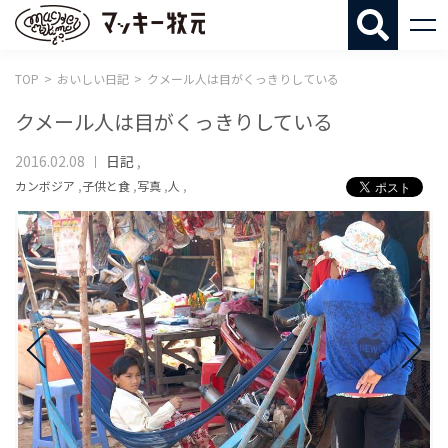
マッキー牧
TOP
おいしい日記
クメール人は目がくっきりしている
クメール人は目がくっきりしている
2016.02.08
日記
,
カンボジア
,
子供と食
,
写真
,
人
,