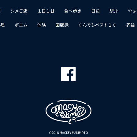
家
シメご飯
１日１甘
食べ歩き
日記
駅弁
やぁ
料理
ポエム
体験
回顧録
なんでもベスト１０
評論
©2018 MACKEY MAKIMOTO