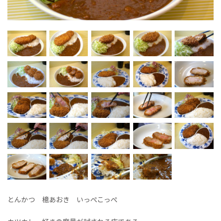
とんかつ 檍あおき いっぺこっぺ