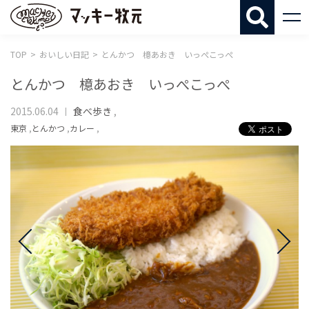
マッキー牧
TOP
おいしい日記
とんかつ 檍あおき いっぺこっぺ
とんかつ 檍あおき いっぺこっぺ
2015.06.04
食べ歩き
,
東京
,
とんかつ
,
カレー
,