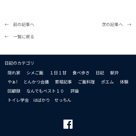
← 前の記事へ
次の記事へ →
← 一覧に戻る
日記のカテゴリ
隠れ家
シメご飯
１日１甘
食べ歩き
日記
駅弁
やぁ!
とんかつ会議
寄稿記事
ご飯料理
ポエム
体験
回顧録
なんでもベスト１０
評論
トイレ学会 はばかり せっちん