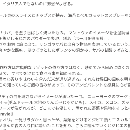
、イタリア人でもないのに郷愁がよぎる。
ール貝のスライスとチップスが挟み、海苔とベルガモットのスプレーを
「サバ」を塗り香ばしく焼いたもの。 マントヴァのイメージを低温調
を焦がし玉ねぎのパウダーで表現。別名「ボー川を遡る鰻」。
ぎをお供に旅に出て、リンゴやサバと出会う物語を表現しているという
爽やかな酸味、ほのぼのとしたポレンタの温かみ、サバの甘酸っぱさと
のリゾット、 作り方は古典的なリゾットの作り方ではなく、炒めてから固めに炊
ミで、 すべてを混ぜて食べる事を勧められる。
様々な香りや味わいを含んだ米が通り過ぎる。それらは異国の風味を明
らの知っているご飯の旨みがあって、そのアンビバレントな感覚に心が
 ホリディの曲を聴きながらイメージが湧いた一皿。 ニューヨークのマー
イモ(ポムドテール 大地のりんご→じゃがいも) 、スイカ、メロン、ズ
ースが注がれるが、どこまでも優しく、置かれた野菜や果物をそっと
ravioli
ィオリ。一見サラダかと思ったが、葉類をどけるとジビエ類とエスカル
が滲んだ森の入り口に着いたことを知り、さらに噛んでいくとジビエの