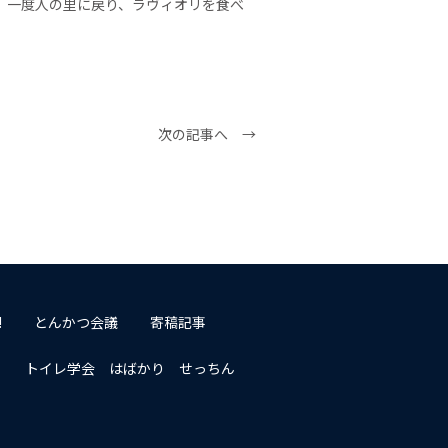
、一度人の里に戻り、ラヴィオリを食べ
次の記事へ →
!
とんかつ会議
寄稿記事
トイレ学会 はばかり せっちん