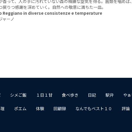
が香って、人の手に汚れていない森の精錬な空気を得る。歯類を噛めば
つ戻りつ感謝を深めていく。自然への敬意に満ちた一皿。
o Reggiano in diverse consistenze e temperature
ジャーノ
家
シメご飯
１日１甘
食べ歩き
日記
駅弁
やぁ
料理
ポエム
体験
回顧録
なんでもベスト１０
評論