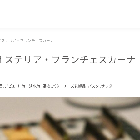
マッキー牧元 MACKEY MAKIMOTO
ステリア・フランチェスカーナ
ステリア・フランチェスカーナ
理
,
ジビエ
,
川魚 淡水魚
,
果物
,
バターチーズ乳製品
,
パスタ
,
サラダ
,