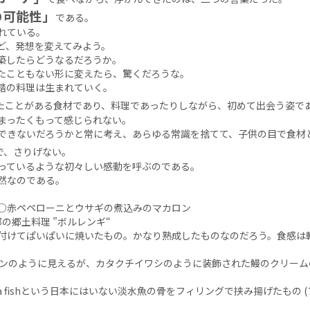
の可能性」
である。
れている。
ど、発想を変えてみよう。
築したらどうなるだろうか。
たこともない形に変えたら、驚くだろうな。
踏の料理は生まれていく。
たことがある食材であり、料理であったりしながら、初めて出会う姿で
まったくもって感じられない。
できないだろうかと常に考え、あらゆる常識を捨てて、子供の目で食材
で、さりげない。
っているような初々しい感動を呼ぶのである。
然なのである。
○赤ペペローニとウサギの煮込みのマカロン
の郷土料理 ”ボルレンギ“
けてぱいぱいに焼いたもの。かなり熟成したものなのだろう。食感は
ィンのように見えるが、カタクチイワシのように装飾された鰻のクリーム
Aula fishという日本にはいない淡水魚の骨をフィリングで挟み揚げたもの