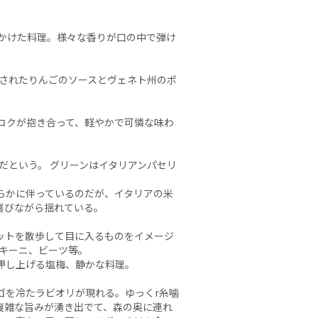
かけた料理。様々な香りが口の中で弾け
理されたりんごのソースとヴェネト州のポ
。
コクが抱き合って、軽やかで可憐な味わ
くのだという。 グリーンはイタリアンパセリ
らかに伴っているのだが、イタリアの米
喜びながら揺れている。
ケットを散歩して目に入るものをイメージ
ッキーニ、ビーツ等。
押し上げる塩梅、静かな料理。
ゴを冷たラビオリが現れる。ゆっくr糸噛
複雑な旨みが湧き出でて、森の奥に連れ