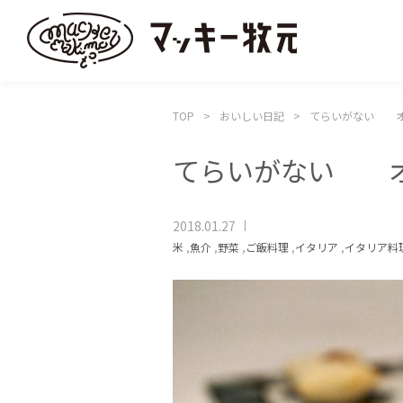
TOP
おいしい日記
てらいがない オ
てらいがない オ
2018.01.27
米
,
魚介
,
野菜
,
ご飯料理
,
イタリア
,
イタリア料