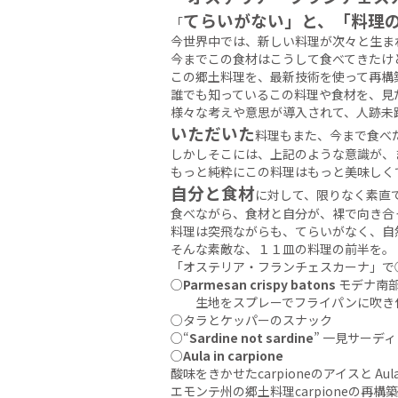
てらいがない」と、「料理
「
今世界中では、新しい料理が次々と生ま
今までこの食材はこうして食べてきたけ
この郷土料理を、最新技術を使って再構
誰でも知っているこの料理や食材を、見
様々な考えや意思が導入されて、人跡未
いただいた
料理もまた、今まで食べ
しかしそこには、上記のような意識が、
もっと純粋にこの料理はもっと美味しく
自分と食材
に対して、限りなく素直
食べながら、食材と自分が、裸で向き合
料理は突飛ながらも、てらいがなく、自
そんな素敵な、１１皿の料理の前半を。
「オステリア・フランチェスカーナ」で
○
Parmesan crispy batons
モデナ南部
生地をスプレーでフライパンに吹き付
○タラとケッパーのスナック
○“
Sardine not sardine
” 一見サーデ
○
Aula in carpione
酸味をきかせたcarpioneのアイスと 
エモンテ州の郷土料理carpioneの再構築