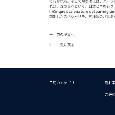
て行かれる。そこで息を吸えば、ハーブ
れば、森の奥へといく。自然と里を行き
○
Cinque staionature del parmigian
前出したスペシャリテ、五種類のパルミ
← 前の記事へ
← 一覧に戻る
日記のカテゴリ
隠れ
ご飯