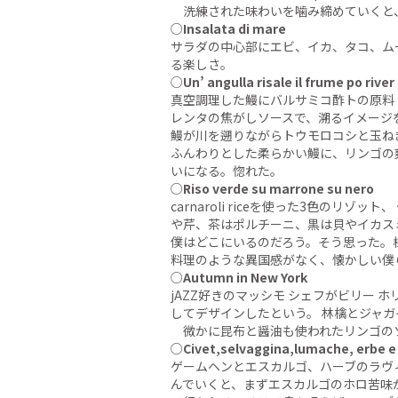
洗練された味わいを噛み締めていくと
○
Insalata di mare
サラダの中心部にエビ、イカ、タコ、ム
る楽しさ。
○
Un’ angulla risale il frume po river
真空調理した鰻にバルサミコ酢トの原料
レンタの焦がしソースで、溯るイメージ
鰻が川を遡りながらトウモロコシと玉ね
ふんわりとした柔らかい鰻に、リンゴの
いになる。惚れた。
○
Riso verde su marrone su nero
carnaroli riceを使った3色
や芹、茶はポルチーニ、黒は貝やイカス
僕はどこにいるのだろう。そう思った。
料理のような異国感がなく、懐かしい僕
○
Autumn in New York
jAZZ好きのマッシモ シェフがビリー
してデザインしたという。 林檎とジャガ
微かに昆布と醤油も使われたリンゴのソ
○
Civet,selvaggina,lumache, erbe e 
ゲームヘンとエスカルゴ、ハーブのラヴ
んでいくと、まずエスカルゴのホロ苦味