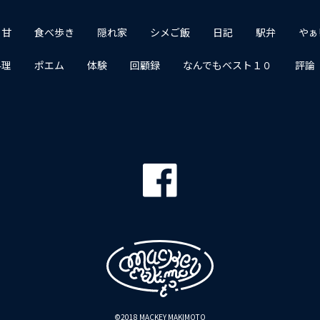
１甘
食べ歩き
隠れ家
シメご飯
日記
駅弁
やぁ
料理
ポエム
体験
回顧録
なんでもベスト１０
評論
©2018 MACKEY MAKIMOTO