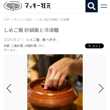
マッキー牧
TOP
おいしい日記
しめご飯 砂鍋飯と冷湯麺
しめご飯 砂鍋飯と冷湯麺
2024.08.17
シメご飯
,
食べ歩き
,
京都
,
ご飯料理
,
中国料理
,
ウニ
,
ラーメン
,