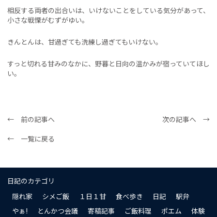
相反する両者の出合いは、いけないことをしている気分があって、
小さな戦慄がむずがゆい。
きんとんは、甘過ぎても洗練し過ぎてもいけない。
すっと切れる甘みのなかに、野暮と日向の温かみが宿っていてほし
い。
← 前の記事へ
次の記事へ →
← 一覧に戻る
日記のカテゴリ
隠れ家
シメご飯
１日１甘
食べ歩き
日記
駅弁
やぁ!
とんかつ会議
寄稿記事
ご飯料理
ポエム
体験