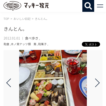
マッキー牧
TOP
おいしい日記
きんとん。
きんとん。
2012.01.01
食べ歩き
,
和食
,
木ノ実ナッツ類 栗
,
和菓子
,