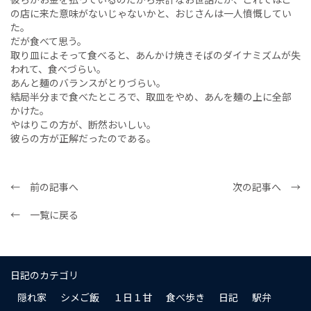
の店に来た意味がないじゃないかと、おじさんは一人憤慨してい
た。
だが食べて思う。
取り皿によそって食べると、あんかけ焼きそばのダイナミズムが失
われて、食べづらい。
あんと麺のバランスがとりづらい。
結局半分まで食べたところで、取皿をやめ、あんを麺の上に全部
かけた。
やはりこの方が、断然おいしい。
彼らの方が正解だったのである。
← 前の記事へ
次の記事へ →
← 一覧に戻る
日記のカテゴリ
隠れ家
シメご飯
１日１甘
食べ歩き
日記
駅弁