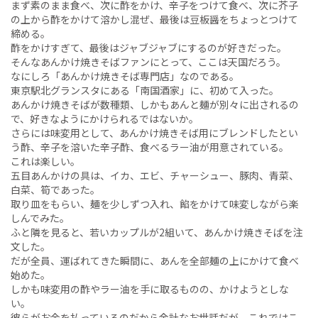
まず素のまま食べ、次に酢をかけ、辛子をつけて食べ、次に芥子
の上から酢をかけて溶かし混ぜ、最後は豆板醤をちょっとつけて
締める。
酢をかけすぎて、最後はジャブジャブにするのが好きだった。
そんなあんかけ焼きそばファンにとって、ここは天国だろう。
なにしろ「あんかけ焼きそば専門店」なのである。
東京駅北グランスタにある「南国酒家」に、初めて入った。
あんかけ焼きそばが数種類、しかもあんと麺が別々に出されるの
で、好きなようにかけられるではないか。
さらには味変用として、あんかけ焼きそば用にブレンドしたとい
う酢、辛子を溶いた辛子酢、食べるラー油が用意されている。
これは楽しい。
五目あんかけの具は、イカ、エビ、チャーシュー、豚肉、青菜、
白菜、筍であった。
取り皿をもらい、麺を少しずつ入れ、餡をかけて味変しながら楽
しんでみた。
ふと隣を見ると、若いカップルが2組いて、あんかけ焼きそばを注
文した。
だが全員、運ばれてきた瞬間に、あんを全部麺の上にかけて食べ
始めた。
しかも味変用の酢やラー油を手に取るものの、かけようとしな
い。
彼らがお金を払っているのだから余計なお世話だが、これではこ