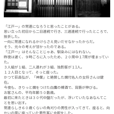
「江戸一」の常連になろうと思ったことがある。
思い立った初日から二日連続で行き、三週連続で行ったところで、
挫折した。
一向に常連になれるかけらさえ見いだせなかったからだ。
そう、元々の考えが甘かったのである。
「江戸一」はそんなことじゃあ、馴染みにはなれない。
昨夜は遅く、９時ごろに入ったため、２０席中１7席が埋まってい
た。
３人組が１組、二人連れが３組、独酌客が１1人。
１２人目となって、そっと座った。
かつて荻昌弘が、「神業」と絶賛した燗付名人の女将さんは健
在。
今夜も、きりっと燗をつけた白鷹の樽酒で、背筋が伸びる。
お客さんの、平均年齢５０数歳。
最初に来たときは３０代中盤だったが、浮いていたなあなんてこ
とを思い出す。
常連らしき６０歳くらいの角刈りの男性が入ってきて、座ると、向
かいの席に座っていた男性客に会釈をした。