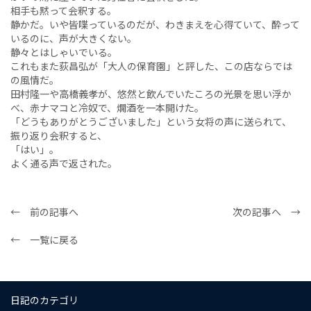
相手も黙って会釈する。
静かだ。いや皆喋っているのだが、わきまえを心得ていて、酔って
いるのに、声が大きくない。
静々とはしゃいでいる。
これもまた荻昌弘が「大人の保育園」と評した、この店ならでは
の風情だ。
田村隆一や高橋義孝が、悠然と飲んでいたころの光景を思い浮か
べ、赤ナマコと冷奴で、燗酒を一本開けた。
「どうもありがとうございました」という女将の声に送られて、
振り返り会釈すると、
「はい」。
よく通る声で返された。
← 前の記事へ
次の記事へ →
← 一覧に戻る
日記のカテゴリ