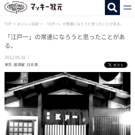
マッキー牧
TOP
おいしい日記
「江戸一」の常連になろうと思ったことがある。
「江戸一」の常連になろうと思ったことがあ
る。
2012.05.16
東京
,
居酒屋
,
日本酒
,