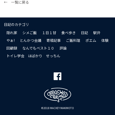
← 一覧に戻る
日記のカテゴリ
隠れ家
シメご飯
１日１甘
食べ歩き
日記
駅弁
やぁ!
とんかつ会議
寄稿記事
ご飯料理
ポエム
体験
回顧録
なんでもベスト１０
評論
トイレ学会 はばかり せっちん
©2018 MACKEY MAKIMOTO