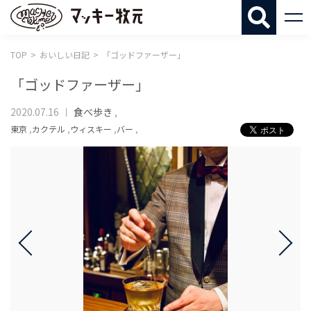
マッキー牧
TOP
おいしい日記
「ゴッドファーザー」
「ゴッドファーザー」
2020.07.16
食べ歩き
,
東京
,
カクテル
,
ウィスキー
,
バー
,