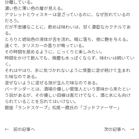
分離している。
濃い色と薄い色の層が見える。
アマレットとウィスキーは混ざっているのに、なぜ別れているの
だろう。
だが不思議なことに、飲めば味わいは、甘く濃密なカクテルであ
る。
とろりと琥珀色の液体が舌を流れ、喉に落ち、夜に艶を与える。
遠くで、タリスカーの香りが鳴っている。
その時間を舐めるように、じっくりと楽しみたい。
時間をかけて飲んでも、微塵も水っぽくならず、味わいは続いてい
く。
それはやはり、氷に気づかれないように慎重に混ぜ続けて生まれ
た味なのである。
混ぜないように混ぜる技が生んだ味なのである。
バーテンダーとは、酒場の優しい管理人という意味から来たとい
う説があるが、その優しい目線は客だけでなく、酒と氷にも向け
られていることを忘れてはいけない。
銀座「ランドスケープ」松尾一磨氏の「ゴッドファーザー」
← 前の記事へ
次の記事へ →