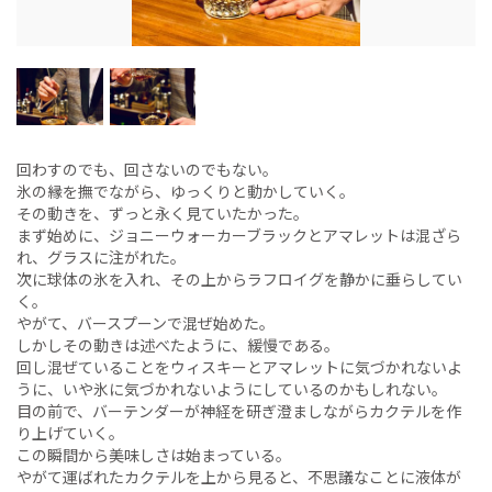
回わすのでも、回さないのでもない。
氷の縁を撫でながら、ゆっくりと動かしていく。
その動きを、ずっと永く見ていたかった。
まず始めに、ジョニーウォーカーブラックとアマレットは混ざら
れ、グラスに注がれた。
次に球体の氷を入れ、その上からラフロイグを静かに垂らしてい
く。
やがて、バースプーンで混ぜ始めた。
しかしその動きは述べたように、緩慢である。
回し混ぜていることをウィスキーとアマレットに気づかれないよ
うに、いや氷に気づかれないようにしているのかもしれない。
目の前で、バーテンダーが神経を研ぎ澄ましながらカクテルを作
り上げていく。
この瞬間から美味しさは始まっている。
やがて運ばれたカクテルを上から見ると、不思議なことに液体が