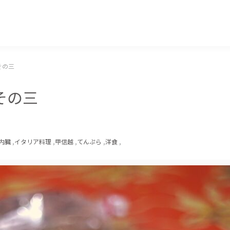
マッキー牧元 MACKEY MAKIMOTO
その三
その三
内臓
,
イタリア料理
,
甲信越
,
てんぷら
,
洋食
,