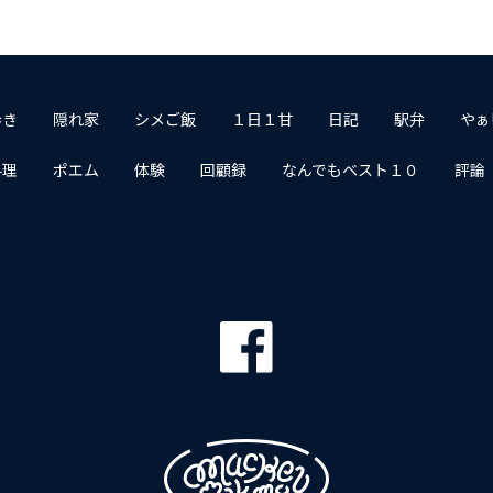
歩き
隠れ家
シメご飯
１日１甘
日記
駅弁
やぁ
料理
ポエム
体験
回顧録
なんでもベスト１０
評論