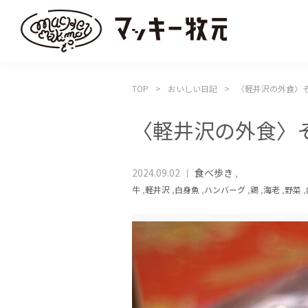
TOP
おいしい日記
〈軽井沢の外食〉
〈軽井沢の外食〉
2024.09.02
食べ歩き
,
牛
,
軽井沢
,
白身魚
,
ハンバーグ
,
鶏
,
海老
,
野菜
,