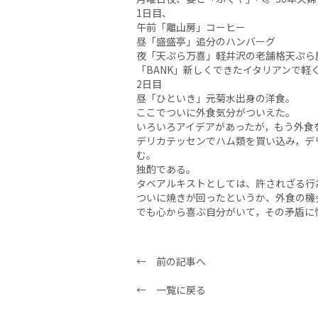
1日目、
午前「離山房」コーヒー
昼「盛盛亭」追分のハンバーグ
夜「天ぷら万喜」軽井沢の老舗格天ぷら
「BANK」新しくできたイタリアンで軽
2日目
昼「ひといき」元菊水出身の洋食。
ここでついに外食気分がついえた。
いろいろアイデアがあったが，もう外食
デリカテッセンでハム類を買い込み，デ
む。
独酌である。
タベアルキストとしては、許されざる行
ついに焼きが回ったというか、外食の機
でも心から喜ぶ自分がいて，その矛盾に
← 前の記事へ
← 一覧に戻る