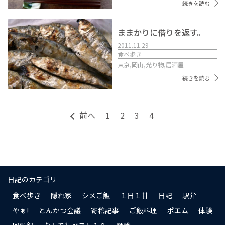
続きを読む
ままかりに借りを返す。
2011.11.29
食べ歩き
東京,
岡山,
光り物,
居酒屋
続きを読む
前へ
1
2
3
4
日記のカテゴリ
食べ歩き
隠れ家
シメご飯
１日１甘
日記
駅弁
やぁ!
とんかつ会議
寄稿記事
ご飯料理
ポエム
体験