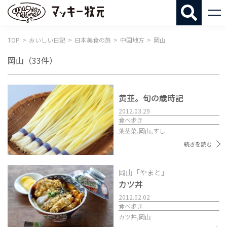
マッキー牧
TOP
おいしい日記
日本美食の旅
中国地方
岡山
岡山
（33件）
黄韮。旬の歳時記
2012.03.29
食べ歩き
葉茎菜,
岡山,
すし
続きを読む
岡山「やまと」
カツ丼
2012.02.02
食べ歩き
カツ丼,
岡山