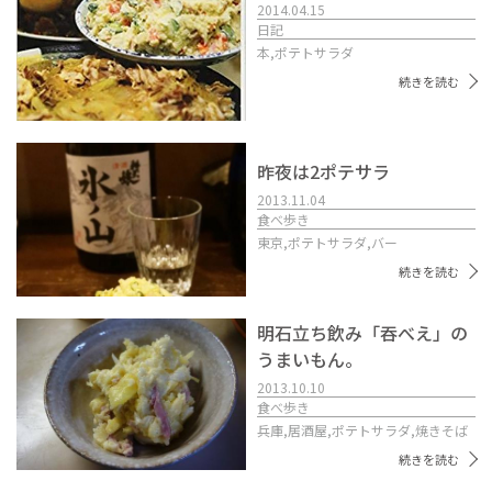
2014.04.15
日記
本,
ポテトサラダ
続きを読む
昨夜は2ポテサラ
2013.11.04
食べ歩き
東京,
ポテトサラダ,
バー
続きを読む
明石立ち飲み「吞べえ」の
うまいもん。
2013.10.10
食べ歩き
兵庫,
居酒屋,
ポテトサラダ,
焼きそば
続きを読む