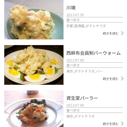
川端
2013.07.30
食べ歩き
京都,
居酒屋,
ポテトサラダ
続きを読む
西麻布会員制バーウォーム
2013.07.06
食べ歩き
東京,
ポテトサラダ,
バー
続きを読む
資生堂パーラー
2013.07.06
食べ歩き
東京,
ポテトサラダ
続きを読む