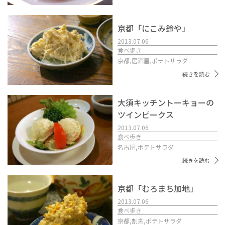
京都「にこみ鈴や」
2013.07.06
食べ歩き
京都,
居酒屋,
ポテトサラダ
続きを読む
大須キッチントーキョーの
ツインピークス
2013.07.06
食べ歩き
名古屋,
ポテトサラダ
続きを読む
京都「むろまち加地」
2013.07.06
食べ歩き
京都,
割烹,
ポテトサラダ