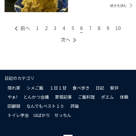
続きを読む
前へ
1
2
3
4
5
6
7
8
9
10
次へ
日記のカテゴリ
隠れ家
シメご飯
１日１甘
食べ歩き
日記
駅弁
やぁ!
とんかつ会議
寄稿記事
ご飯料理
ポエム
体験
回顧録
なんでもベスト１０
評論
トイレ学会 はばかり せっちん