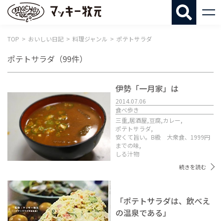
マッキー牧
TOP
おいしい日記
料理ジャンル
ポテトサラダ
ポテトサラダ
（99件）
伊勢「一月家」は
2014.07.06
食べ歩き
三重,
居酒屋,
豆腐,
カレー,
ポテトサラダ,
安くて旨い。B級 大衆食、1999円
までの味,
しる汁物
続きを読む
「ポテトサラダは、飲べえ
の温泉である」