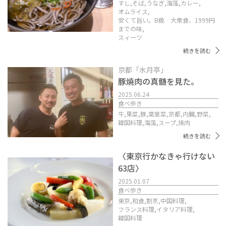
すし,
そば,
うなぎ,
海藻,
カレー,
オムライス,
安くて旨い。B級 大衆食、1999円
までの味,
スィーツ
続きを読む
京都「水月亭」
豚焼肉の真髄を見た。
2025.06.24
食べ歩き
牛,
果菜,
豚,
葉茎菜,
京都,
内臓,
野菜,
韓国料理,
海藻,
スープ,
焼肉
続きを読む
〈東京行かなきゃ行けない
63店〉
2025.01.07
食べ歩き
東京,
和食,
割烹,
中国料理,
フランス料理,
イタリア料理,
韓国料理