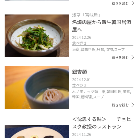
続きを読む
浅草「冨味屋」
名焼肉屋から新生韓国居酒
屋へ
2024.12.26
食べ歩き
東京,
韓国料理,
貝類,
漬物,
スープ
続きを読む
銀杏麺
2024.12.01
食べ歩き
木ノ実ナッツ類 栗,
韓国料理,
果物,
韓国,
麺料理,
スープ
続きを読む
＜沈思する味＞ チョヒ
スク教授のレストラン
2024.11.26