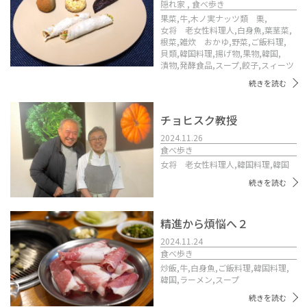
隠れ家 , 食べ歩き
果菜,
牛,
木ノ実ナッツ類 栗,
女将 老女性料理人,
白身魚,
葉茎菜,
根菜,
雑炊 おかゆ,
野菜,
ご飯料理,
貝類,
韓国料理,
揚げ物,
果物,
韓国,
漬物,
発酵食品,
スープ,
餃子,
スィーツ
続きを読む
チョヒスク教授
2024.11.26
食べ歩き
女将 老女性料理人,
韓国料理,
韓国
続きを読む
精進から煩悩へ２
2024.11.24
食べ歩き
炒飯,
牛,
白身魚,
ご飯料理,
韓国料理,
韓国,
ラーメン,
スープ
続きを読む