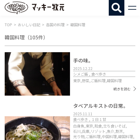
マッキー牧
TOP
おいしい日記
各国の料理
韓国料理
韓国料理
（105件）
手の味。
2025.12.22
シメご飯 , 食べ歩き
東京,
野菜,
ご飯料理,
韓国料理
続きを読む
タベアルキストの日常。
2025.11.11
食べ歩き , １日１甘
白身魚,
東京,
和食,
立ち食いそば,
石川,
兵庫,
リゾット,
魚介,
割烹,
光り物,
ご飯料理,
中国料理,
韓国料理,