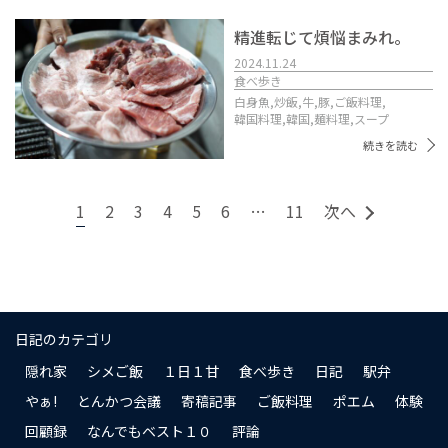
精進転じて煩悩まみれ。
2024.11.24
食べ歩き
白身魚,
炒飯,
牛,
豚,
ご飯料理,
韓国料理,
韓国,
麺料理,
スープ
続きを読む
1
2
3
4
5
6
…
11
次へ
日記のカテゴリ
隠れ家
シメご飯
１日１甘
食べ歩き
日記
駅弁
やぁ!
とんかつ会議
寄稿記事
ご飯料理
ポエム
体験
回顧録
なんでもベスト１０
評論